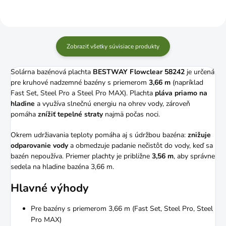
Zobraziť všetky súvisiace produkty
Solárna bazénová plachta
BESTWAY Flowclear 58242
je určená
pre kruhové nadzemné bazény s priemerom
3,66 m
(napríklad
Fast Set, Steel Pro a Steel Pro MAX). Plachta
pláva priamo na
hladine
a využíva slnečnú energiu na ohrev vody, zároveň
pomáha
znížiť tepelné straty
najmä počas noci.
Okrem udržiavania teploty pomáha aj s údržbou bazéna:
znižuje
odparovanie vody
a obmedzuje padanie nečistôt do vody, keď sa
bazén nepoužíva. Priemer plachty je približne
3,56 m
, aby správne
sedela na hladine bazéna 3,66 m.
Hlavné výhody
Pre bazény s priemerom 3,66 m (Fast Set, Steel Pro, Steel
Pro MAX)