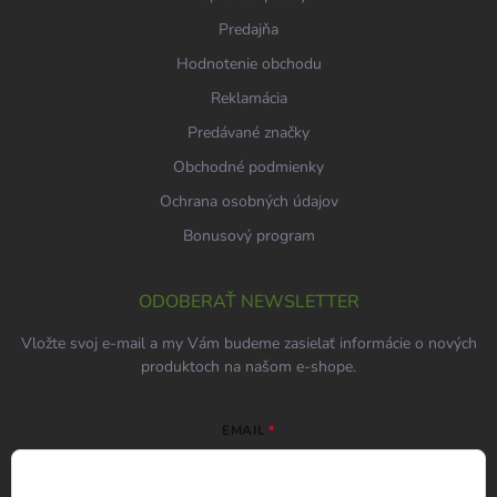
Predajňa
Hodnotenie obchodu
Reklamácia
Predávané značky
Obchodné podmienky
Ochrana osobných údajov
Bonusový program
ODOBERAŤ NEWSLETTER
Vložte svoj e-mail a my Vám budeme zasielať informácie o nových
produktoch na našom e-shope.
EMAIL