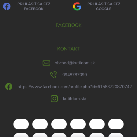
PRIHLÁSIŤ SA CEZ
PRIHLÁSIŤ SA CEZ
FACEBOOK
GOOGLE
FACEBOOK
KONTAKT
obchod
@
kutildom.sk
0948787099
https://www.facebook.com/profile.php?id=61583720870742
kutildom.sk/