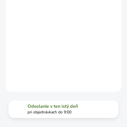
LÍŠIŤ V
ZÁVISLOSTI
OD
VYŤAŽENOSTI
DOPRAVCU.
MOŽNOSTI
DORUČENIA
−
+
Pridať do košíka
DETAILNÉ INFORMÁCIE
OPÝTAŤ SA
STRÁŽIŤ
Odoslanie v ten istý deň
pri objednávkach do 9:00