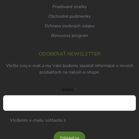
Predávané značky
Obchodné podmienky
Ochrana osobných údajov
Bonusový program
ODOBERAŤ NEWSLETTER
Vložte svoj e-mail a my Vám budeme zasielať informácie o nových
produktoch na našom e-shope.
EMAIL
Vložením e-mailu súhlasíte s
podmienkami ochrany osobných
údajov
Prihlásiť sa