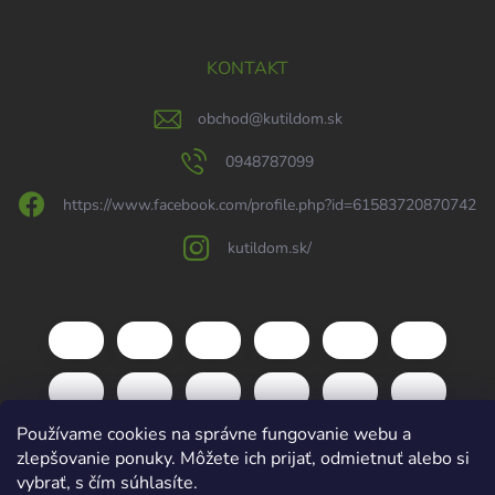
KONTAKT
obchod
@
kutildom.sk
0948787099
https://www.facebook.com/profile.php?id=61583720870742
kutildom.sk/
Používame cookies na správne fungovanie webu a
zlepšovanie ponuky. Môžete ich prijať, odmietnuť alebo si
vybrať, s čím súhlasíte.