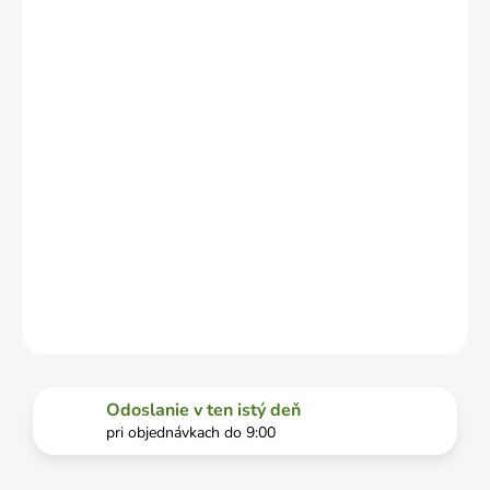
LÍŠIŤ V
ZÁVISLOSTI
OD
VYŤAŽENOSTI
DOPRAVCU.
MOŽNOSTI
DORUČENIA
−
+
Pridať do košíka
DETAILNÉ INFORMÁCIE
OPÝTAŤ SA
STRÁŽIŤ
Odoslanie v ten istý deň
pri objednávkach do 9:00