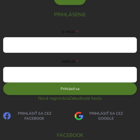
PRIHLÁSENIE
E-MAIL
HESLO
Prihlásiť sa
Nová registrácia
Zabudnuté heslo
PRIHLÁSIŤ SA CEZ
PRIHLÁSIŤ SA CEZ
FACEBOOK
GOOGLE
FACEBOOK