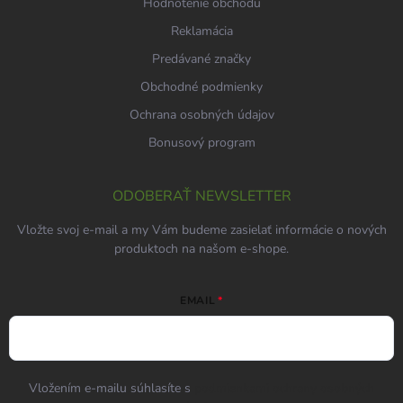
Hodnotenie obchodu
Reklamácia
Predávané značky
Obchodné podmienky
Ochrana osobných údajov
Bonusový program
ODOBERAŤ NEWSLETTER
Vložte svoj e-mail a my Vám budeme zasielať informácie o nových
produktoch na našom e-shope.
EMAIL
Vložením e-mailu súhlasíte s
podmienkami ochrany osobných