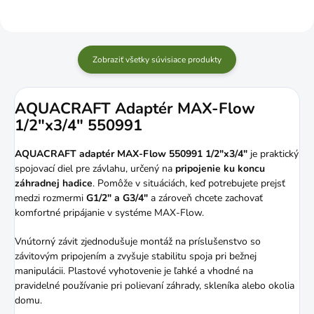
Zobraziť všetky súvisiace produkty
AQUACRAFT Adaptér MAX-Flow
1/2"x3/4" 550991
AQUACRAFT adaptér MAX-Flow 550991 1/2"x3/4"
je praktický
spojovací diel pre závlahu, určený na
pripojenie ku koncu
záhradnej hadice
. Pomôže v situáciách, keď potrebujete prejsť
medzi rozmermi
G1/2" a G3/4"
a zároveň chcete zachovať
komfortné pripájanie v systéme MAX-Flow.
Vnútorný závit zjednodušuje montáž na príslušenstvo so
závitovým pripojením a zvyšuje stabilitu spoja pri bežnej
manipulácii. Plastové vyhotovenie je ľahké a vhodné na
pravidelné používanie pri polievaní záhrady, skleníka alebo okolia
domu.