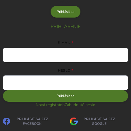
údajov
Prihlásiť sa
PRIHLÁSENIE
E-MAIL
HESLO
Prihlásiť sa
Nová registrácia
Zabudnuté heslo
PRIHLÁSIŤ SA CEZ
PRIHLÁSIŤ SA CEZ
FACEBOOK
GOOGLE