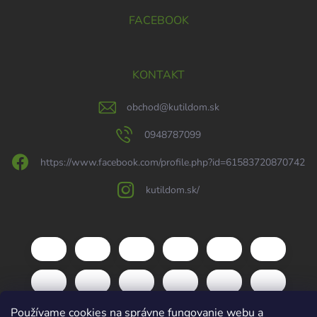
FACEBOOK
KONTAKT
obchod
@
kutildom.sk
0948787099
https://www.facebook.com/profile.php?id=61583720870742
kutildom.sk/
Používame cookies na správne fungovanie webu a