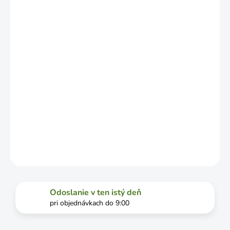
LÍŠIŤ V
ZÁVISLOSTI
OD
VYŤAŽENOSTI
DOPRAVCU.
MOŽNOSTI
DORUČENIA
−
+
Pridať do košíka
DETAILNÉ INFORMÁCIE
OPÝTAŤ SA
STRÁŽIŤ
Odoslanie v ten istý deň
pri objednávkach do 9:00