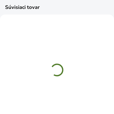
Súvisiaci tovar
ČAKÁME NASKLADNENIE
SKLADOM
BAUPRO Hadica
CELLFAST Hadica na
pretkávaná premium 1"
mikrozávlahu 7,5m
25m 6 vrstiev
€15,99
€62,49
Do košíka
Do košíka