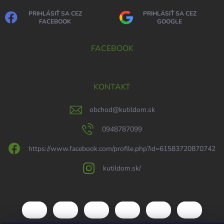
PRIHLÁSIŤ SA CEZ
PRIHLÁSIŤ SA CEZ
FACEBOOK
GOOGLE
FACEBOOK
KONTAKT
obchod
@
kutildom.sk
0948787099
https://www.facebook.com/profile.php?id=61583720870742
kutildom.sk/