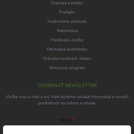
Doprava a platby
Predajňa
Hodnotenie obchodu
Reklamácia
Predávané značky
Obchodné podmienky
Ochrana osobných údajov
Bonusový program
ODOBERAŤ NEWSLETTER
Vložte svoj e-mail a my Vám budeme zasielať informácie o nových
produktoch na našom e-shope.
EMAIL