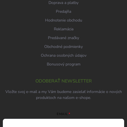
Doprava a platby
Predajňa
Hodnotenie obchodu
Reklamácia
Predávané značky
Obchodné podmienky
Ochrana osobných údajov
Bonusový program
ODOBERAŤ NEWSLETTER
Vložte svoj e-mail a my Vám budeme zasielať informácie o nových
produktoch na našom e-shope.
EMAIL