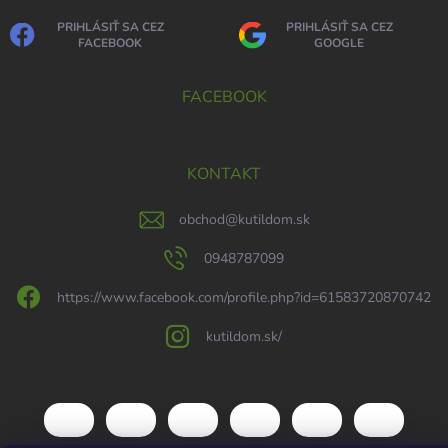
PRIHLÁSIŤ SA CEZ
PRIHLÁSIŤ SA CEZ
FACEBOOK
GOOGLE
FACEBOOK
KONTAKT
obchod
@
kutildom.sk
0948787099
https://www.facebook.com/profile.php?id=61583720870742
kutildom.sk/