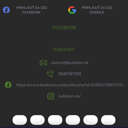
PRIHLÁSIŤ SA CEZ
PRIHLÁSIŤ SA CEZ
FACEBOOK
GOOGLE
FACEBOOK
KONTAKT
obchod
@
kutildom.sk
0948787099
https://www.facebook.com/profile.php?id=61583720870742
kutildom.sk/