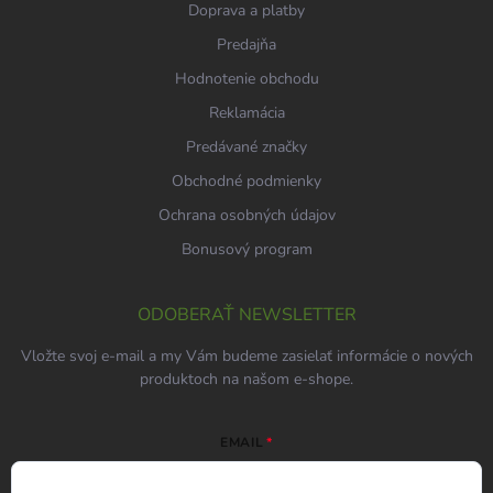
Doprava a platby
Predajňa
Hodnotenie obchodu
Reklamácia
Predávané značky
Obchodné podmienky
Ochrana osobných údajov
Bonusový program
ODOBERAŤ NEWSLETTER
Vložte svoj e-mail a my Vám budeme zasielať informácie o nových
produktoch na našom e-shope.
EMAIL