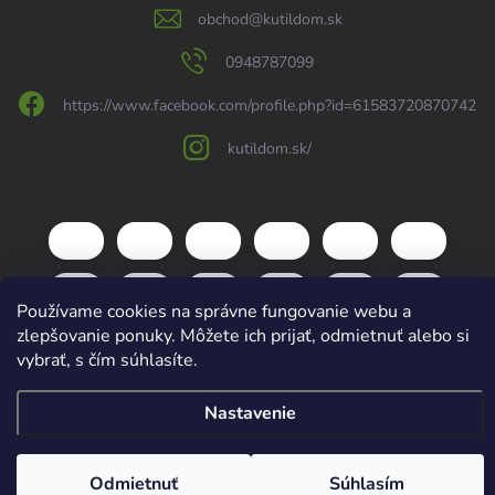
obchod
@
kutildom.sk
0948787099
https://www.facebook.com/profile.php?id=61583720870742
kutildom.sk/
Používame cookies na správne fungovanie webu a
zlepšovanie ponuky. Môžete ich prijať, odmietnuť alebo si
vybrať, s čím súhlasíte.
Nastavenie
Copyright 2026
kutildom.sk
. Všetky práva vyhradené.
Upraviť nastavenie
cookies
Vytvoril Shoptet
Odmietnuť
Súhlasím