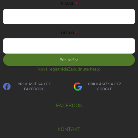
E-MAIL
HESLO
Prihlásiť sa
Nová registrácia
Zabudnuté heslo
PRIHLÁSIŤ SA CEZ
PRIHLÁSIŤ SA CEZ
FACEBOOK
GOOGLE
FACEBOOK
KONTAKT