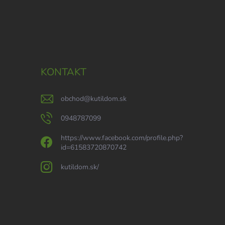
KONTAKT
obchod
@
kutildom.sk
0948787099
https://www.facebook.com/profile.php?
id=61583720870742
kutildom.sk/