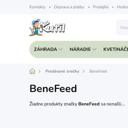
Prejsť
Kontakty
Doprava a platby
Predajňa
Hodno
na
obsah
ZÁHRADA
NÁRADIE
KVETINÁČ
Domov
Predávané značky
BeneFeed
BeneFeed
Žiadne produkty značky
BeneFeed
sa nenašli...