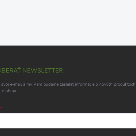
BERAŤ NEWSLETTER
 svoj e-mail a my Vám budeme zasielať informácie o nových produktoch
 e-shope.