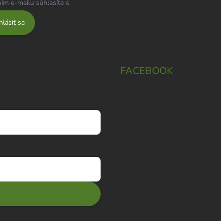
ím e-mailu súhlasíte s
podmienkami ochrany osobných údajov
hlásiť sa
FACEBOOK