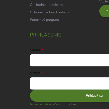
Vložen
Obchodné podmienky
Pri
Ochrana osobných údajov
Bonusový program
PRIHLÁSENIE
E-MAIL
HESLO
Prihlásiť sa
Nová registrácia
Zabudnuté heslo