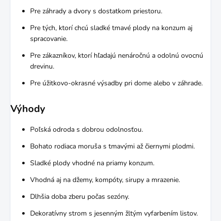
Pre záhrady a dvory s dostatkom priestoru.
Pre tých, ktorí chcú sladké tmavé plody na konzum aj
spracovanie.
Pre zákazníkov, ktorí hľadajú nenáročnú a odolnú ovocnú
drevinu.
Pre úžitkovo-okrasné výsadby pri dome alebo v záhrade.
Výhody
Poľská odroda s dobrou odolnosťou.
Bohato rodiaca moruša s tmavými až čiernymi plodmi.
Sladké plody vhodné na priamy konzum.
Vhodná aj na džemy, kompóty, sirupy a mrazenie.
Dlhšia doba zberu počas sezóny.
Dekoratívny strom s jesenným žltým vyfarbením listov.