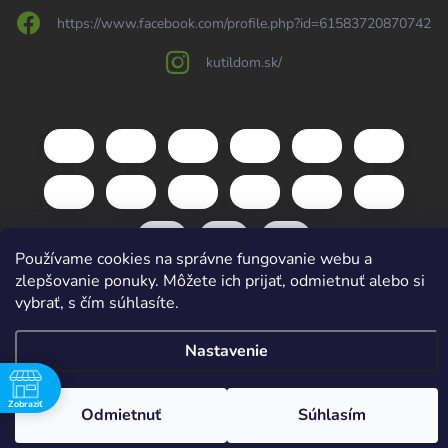
https://www.facebook.com/profile.php?id=61583720870742
kutildom.sk/
Používame cookies na správne fungovanie webu a
zlepšovanie ponuky. Môžete ich prijať, odmietnuť alebo si
vybrať, s čím súhlasíte.
Copyright 2026
kutildom.sk
. Všetky práva vyhradené.
Upraviť nastavenie
cookies
Nastavenie
Vytvoril Shoptet
Zobraziť
Odmietnuť
Súhlasím