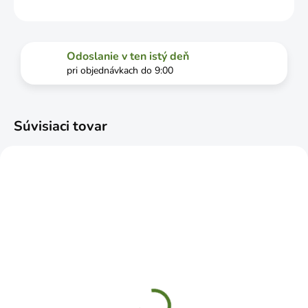
OPÝTAŤ SA
STRÁŽIŤ
Odoslanie v ten istý deň
pri objednávkach do 9:00
Súvisiaci tovar
ČAKÁME NASKLADNENIE
ČAKÁME NASKLADNENIE
Sieť proti vtákom
Ochrana na kmeň
4x100m
stromov 11x80cm 3ks