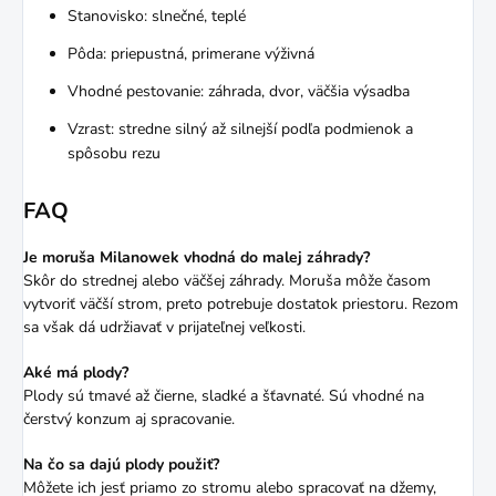
Stanovisko: slnečné, teplé
Pôda: priepustná, primerane výživná
Vhodné pestovanie: záhrada, dvor, väčšia výsadba
Vzrast: stredne silný až silnejší podľa podmienok a
spôsobu rezu
FAQ
Je moruša Milanowek vhodná do malej záhrady?
Skôr do strednej alebo väčšej záhrady. Moruša môže časom
vytvoriť väčší strom, preto potrebuje dostatok priestoru. Rezom
sa však dá udržiavať v prijateľnej veľkosti.
Aké má plody?
Plody sú tmavé až čierne, sladké a šťavnaté. Sú vhodné na
čerstvý konzum aj spracovanie.
Na čo sa dajú plody použiť?
Môžete ich jesť priamo zo stromu alebo spracovať na džemy,