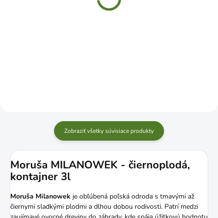
€133,99
€4,29
Do košíka
Do košíka
Zobraziť všetky súvisiace produkty
Moruša MILANOWEK - čiernoplodá,
kontajner 3l
Moruša Milanowek
je obľúbená poľská odroda s tmavými až
čiernymi sladkými plodmi a dlhou dobou rodivosti. Patrí medzi
zaujímavé ovocné dreviny do záhrady, kde spája úžitkovú hodnotu