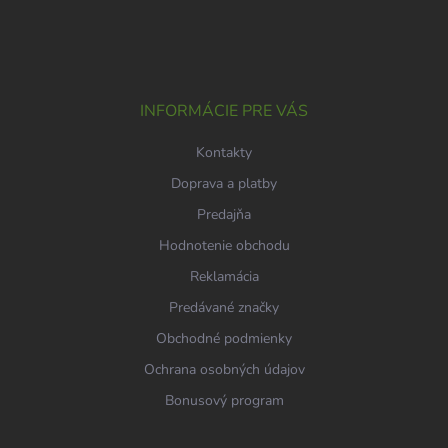
Z
á
p
ä
t
i
INFORMÁCIE PRE VÁS
e
Kontakty
Doprava a platby
Predajňa
Hodnotenie obchodu
Reklamácia
Predávané značky
Obchodné podmienky
Ochrana osobných údajov
Bonusový program