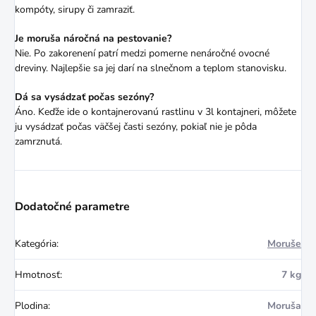
kompóty, sirupy či zamraziť.
Je moruša náročná na pestovanie?
Nie. Po zakorenení patrí medzi pomerne nenáročné ovocné
dreviny. Najlepšie sa jej darí na slnečnom a teplom stanovisku.
Dá sa vysádzať počas sezóny?
Áno. Keďže ide o kontajnerovanú rastlinu v 3l kontajneri, môžete
ju vysádzať počas väčšej časti sezóny, pokiaľ nie je pôda
zamrznutá.
Dodatočné parametre
Kategória
:
Moruše
Hmotnosť
:
7 kg
Plodina
:
Moruša