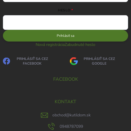
HESLO
Prihlásiť sa
Nová registrácia
Zabudnuté heslo
PRIHLÁSIŤ SA CEZ
PRIHLÁSIŤ SA CEZ
FACEBOOK
GOOGLE
FACEBOOK
KONTAKT
obchod
@
kutildom.sk
0948787099