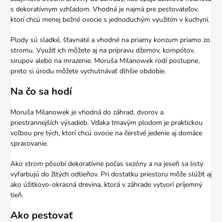
s dekoratívnym vzhľadom. Vhodná je najmä pre pestovateľov,
ktorí chcú menej bežné ovocie s jednoduchým využitím v kuchyni.
Plody sú sladké, šťavnaté a vhodné na priamy konzum priamo zo
stromu. Využiť ich môžete aj na prípravu džemov, kompótov,
sirupov alebo na mrazenie. Moruša Milanowek rodí postupne,
preto si úrodu môžete vychutnávať dlhšie obdobie.
Na čo sa hodí
Moruša Milanowek je vhodná do záhrad, dvorov a
priestrannejších výsadieb. Vďaka tmavým plodom je praktickou
voľbou pre tých, ktorí chcú ovocie na čerstvé jedenie aj domáce
spracovanie.
Ako strom pôsobí dekoratívne počas sezóny a na jeseň sa listy
vyfarbujú do žltých odtieňov. Pri dostatku priestoru môže slúžiť aj
ako úžitkovo-okrasná drevina, ktorá v záhrade vytvorí príjemný
tieň.
Ako pestovať