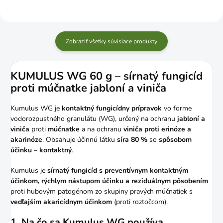
Zobraziť všetky súvisiace produkty
KUMULUS WG 60 g – sírnatý fungicíd
proti múčnatke jabloní a viniča
Kumulus WG je
kontaktný fungicídny prípravok
vo forme
vodorozpustného granulátu (WG), určený na ochranu
jabloní a
viniča
proti
múčnatke
a na ochranu
viniča proti erinóze a
akarinóze
. Obsahuje účinnú látku
síra 80 %
so
spôsobom
účinku – kontaktný
.
Kumulus je
sírnatý fungicíd s preventívnym kontaktným
účinkom, rýchlym nástupom účinku a reziduálnym pôsobením
proti hubovým patogénom zo skupiny pravých múčnatiek s
vedľajším akaricídnym účinkom
(proti roztočcom).
1. Na čo sa Kumulus WG používa