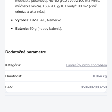
múčnatka jabloňová), 40–60 g/10 l vody/100 m2 (vinič,
múčnatka viniča), 150–200 g/10 l vody/100 m2 (vinič,
erinóza a akarinóza).
Výrobca:
BASF AG, Nemecko.
Balenie:
60 g (hobby balenia).
Dodatočné parametre
Kategória
:
Fungicídy proti chorobám
Hmotnosť
:
0.064 kg
EAN
:
8586002983258