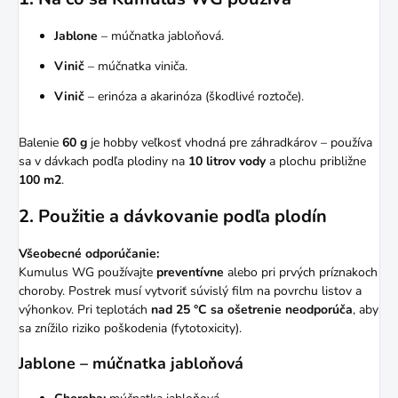
Jablone
– múčnatka jabloňová.
Vinič
– múčnatka viniča.
Vinič
– erinóza a akarinóza (škodlivé roztoče).
Balenie
60 g
je hobby veľkosť vhodná pre záhradkárov – používa
sa v dávkach podľa plodiny na
10 litrov vody
a plochu približne
100 m2
.
2. Použitie a dávkovanie podľa plodín
Všeobecné odporúčanie:
Kumulus WG používajte
preventívne
alebo pri prvých príznakoch
choroby. Postrek musí vytvoriť súvislý film na povrchu listov a
výhonkov. Pri teplotách
nad 25 °C sa ošetrenie neodporúča
, aby
sa znížilo riziko poškodenia (fytotoxicity).
Jablone – múčnatka jabloňová