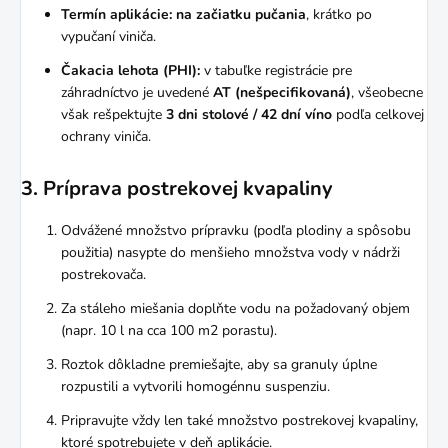
Termín aplikácie:
na začiatku pučania
, krátko po
vypučaní viniča.
Čakacia lehota (PHI):
v tabuľke registrácie pre
záhradníctvo je uvedené
AT (nešpecifikovaná)
, všeobecne
však rešpektujte
3 dni stolové / 42 dní víno
podľa celkovej
ochrany viniča.
3. Príprava postrekovej kvapaliny
Odvážené množstvo prípravku (podľa plodiny a spôsobu
použitia) nasypte do menšieho množstva vody v nádrži
postrekovača.
Za stáleho miešania doplňte vodu na požadovaný objem
(napr. 10 l na cca 100 m2 porastu).
Roztok dôkladne premiešajte, aby sa granuly úplne
rozpustili a vytvorili homogénnu suspenziu.
Pripravujte vždy len také množstvo postrekovej kvapaliny,
ktoré spotrebujete v deň aplikácie.