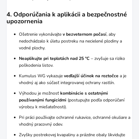
4. Odporúčania k aplikácii a bezpečnostné
upozornenia
Ošetrenie vykonávajte
v bezveternom počasí
, aby
nedochádzalo k úletu postreku na necielené plodiny a
vodné plochy.
Neaplikujte pri teplotách nad 25 °C
– zvyšuje sa riziko
poškodenia listov.
Kumulus WG vykazuje
vedľajší účinok na roztočce
a je
vhodný aj ako súčasť integrovanej ochrany rastlín.
Výhodou je možnosť
kombinácie s ostatnými
používanými fungicídmi
(postupujte podľa odporúčaní
výrobcu k miešateľnosti).
Pri práci používajte ochranné rukavice, ochranné okuliare a
vhodný pracovný odev.
Zvyšky postrekovej kvapaliny a prázdne obaly likvidujte