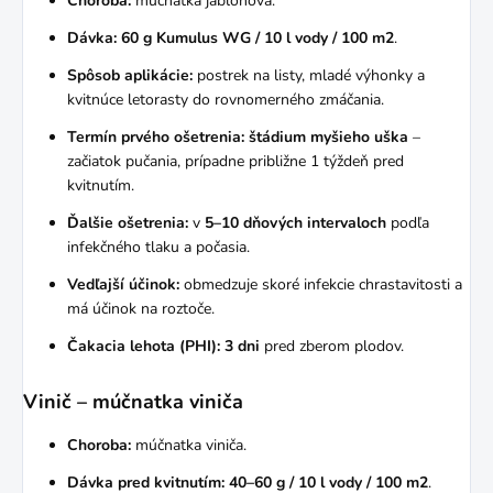
Choroba:
múčnatka jabloňová.
Dávka:
60 g Kumulus WG / 10 l vody / 100 m2
.
Spôsob aplikácie:
postrek na listy, mladé výhonky a
kvitnúce letorasty do rovnomerného zmáčania.
Termín prvého ošetrenia:
štádium myšieho uška
–
začiatok pučania, prípadne približne 1 týždeň pred
kvitnutím.
Ďalšie ošetrenia:
v
5–10 dňových intervaloch
podľa
infekčného tlaku a počasia.
Vedľajší účinok:
obmedzuje skoré infekcie chrastavitosti a
má účinok na roztoče.
Čakacia lehota (PHI):
3 dni
pred zberom plodov.
Vinič – múčnatka viniča
Choroba:
múčnatka viniča.
Dávka pred kvitnutím:
40–60 g / 10 l vody / 100 m2
.