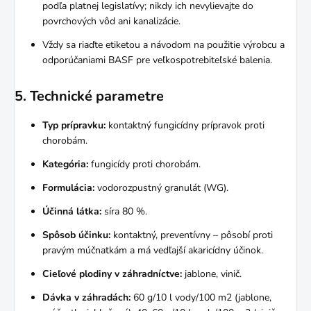
podľa platnej legislatívy; nikdy ich nevylievajte do
povrchových vôd ani kanalizácie.
Vždy sa riaďte etiketou a návodom na použitie výrobcu a
odporúčaniami BASF pre veľkospotrebiteľské balenia.
5. Technické parametre
Typ prípravku:
kontaktný fungicídny prípravok proti
chorobám.
Kategória:
fungicídy proti chorobám.
Formulácia:
vodorozpustný granulát (WG).
Účinná látka:
síra 80 %.
Spôsob účinku:
kontaktný, preventívny – pôsobí proti
pravým múčnatkám a má vedľajší akaricídny účinok.
Cieľové plodiny v záhradníctve:
jablone, vinič.
Dávka v záhradách:
60 g/10 l vody/100 m2 (jablone,