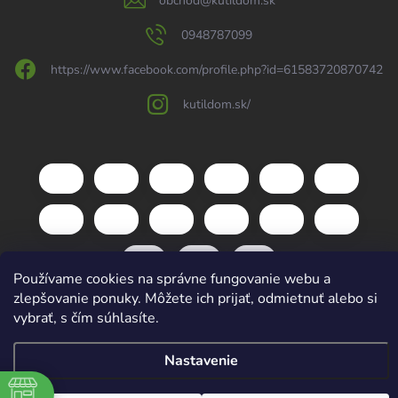
obchod
@
kutildom.sk
0948787099
https://www.facebook.com/profile.php?id=61583720870742
kutildom.sk/
Používame cookies na správne fungovanie webu a
zlepšovanie ponuky. Môžete ich prijať, odmietnuť alebo si
vybrať, s čím súhlasíte.
Copyright 2026
kutildom.sk
. Všetky práva vyhradené.
Upraviť nastavenie
cookies
Nastavenie
Vytvoril Shoptet