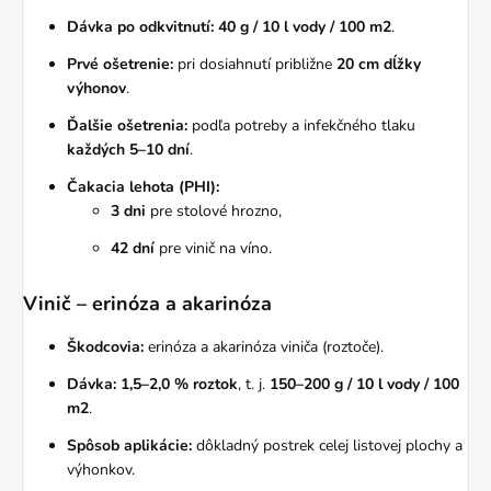
Dávka po odkvitnutí:
40 g / 10 l vody / 100 m2
.
Prvé ošetrenie:
pri dosiahnutí približne
20 cm dĺžky
výhonov
.
Ďalšie ošetrenia:
podľa potreby a infekčného tlaku
každých 5–10 dní
.
Čakacia lehota (PHI):
3 dni
pre stolové hrozno,
42 dní
pre vinič na víno.
Vinič – erinóza a akarinóza
Škodcovia:
erinóza a akarinóza viniča (roztoče).
Dávka:
1,5–2,0 % roztok
, t. j.
150–200 g / 10 l vody / 100
m2
.
Spôsob aplikácie:
dôkladný postrek celej listovej plochy a
výhonkov.