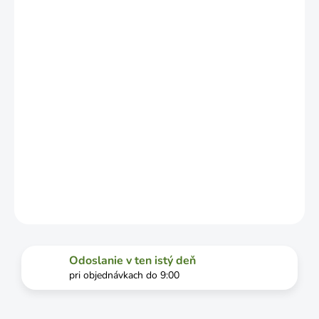
ZÁVISLOSTI
OD
VYŤAŽENOSTI
DOPRAVCU.
MOŽNOSTI
DORUČENIA
−
+
Pridať do košíka
DETAILNÉ INFORMÁCIE
OPÝTAŤ SA
STRÁŽIŤ
Odoslanie v ten istý deň
pri objednávkach do 9:00