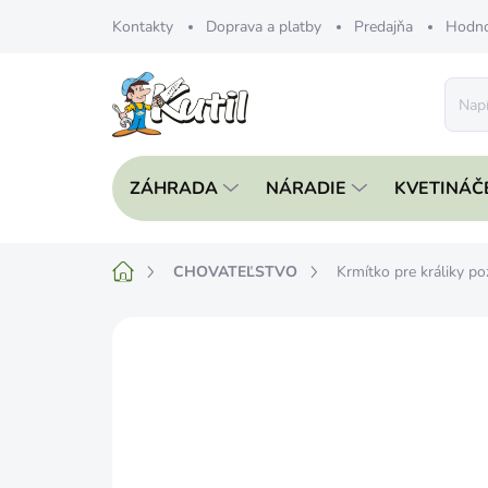
Prejsť
Kontakty
Doprava a platby
Predajňa
Hodno
na
obsah
ZÁHRADA
NÁRADIE
KVETINÁČ
Domov
CHOVATEĽSTVO
Krmítko pre králiky p
Neohodnotené
Podrobnosti hodnote