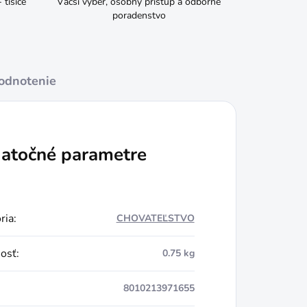
tisíce
Väčší výber, osobný prístup a odborné
poradenstvo
odnotenie
atočné parametre
ria
:
CHOVATEĽSTVO
osť
:
0.75 kg
8010213971655