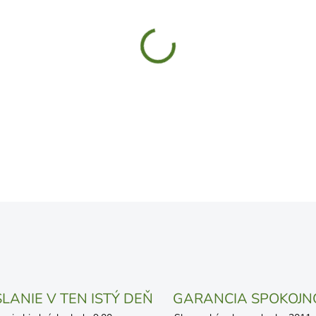
UVEDENÝ DÁTUM JE NAJPRAV
LÍŠIŤ V ZÁVISLOSTI OD VYŤA
MOŽNOSTI DORUČENIA
−
+
DETAILNÉ INFORMÁCIE
OPÝTAŤ SA
STRÁŽIŤ
LANIE V TEN ISTÝ DEŇ
GARANCIA SPOKOJN