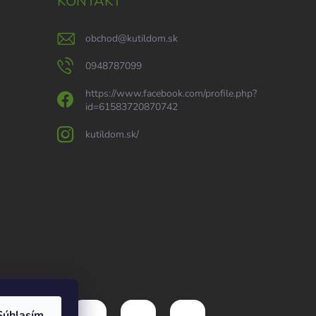
KONTAKT
obchod
@
kutildom.sk
0948787099
https://www.facebook.com/profile.php?
id=61583720870742
kutildom.sk/
Súhlasím