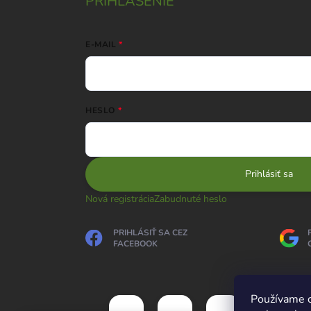
PRIHLÁSENIE
E-MAIL
HESLO
Prihlásiť sa
Nová registrácia
Zabudnuté heslo
PRIHLÁSIŤ SA CEZ
FACEBOOK
Používame c