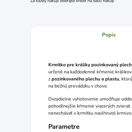
Za každý nákup zbierajte kredit na ďalší nákup
Popis
Krmítko pre králiky pozinkovaný plech
určené na každodenné kŕmenie králikov v
z
pozinkovaného plechu a plastu
, ktor
na bežnú prevádzku v chove.
Dvojdielne vyhotovenie umožňuje oddel
pohodlnejšie kŕmenie viacerých zvierat.
nenechávať v krmítku navlhnuté krmivo
Parametre