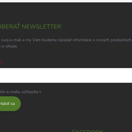
BERAŤ NEWSLETTER
 svoj e-mail a my Vám budeme zasielať informácie o nových produktoch
 e-shope.
ím e-mailu súhlasíte s
podmienkami ochrany osobných údajov
hlásiť sa