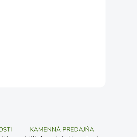
DEPODOBNEJŠÍ TERMÍN DORUČENIA, NO MÔŽE SA
ŽENOSTI DOPRAVCU.
Pridať do košíka
OSTI
KAMENNÁ PREDAJŇA