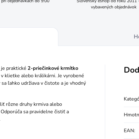
pri objednávkach do 9:00
Slovenský eshop od roku 2011 - 
vybavených objednávok
H
Dod
je praktické
2-priečinkové krmítko
 klietke alebo králikárni. Je vyrobené
ý sa ľahko udržiava v čistote a je vhodný
Kategó
iť rôzne druhy krmiva alebo
 Odporúča sa pravidelne čistiť a
Hmotn
.
EAN
: