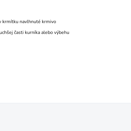
 v krmítku navlhnuté krmivo
uchšej časti kurníka alebo výbehu