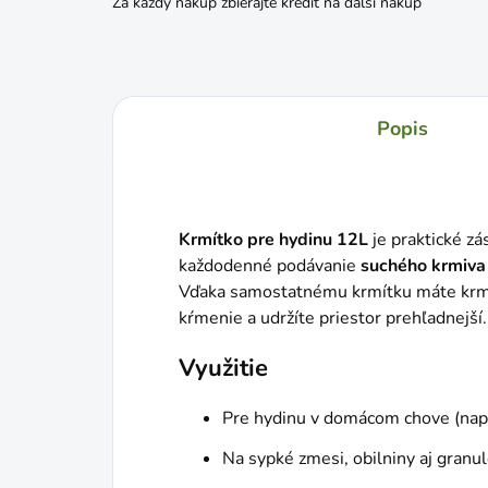
Za každý nákup zbierajte kredit na ďalší nákup
Popis
Krmítko pre hydinu 12L
je praktické z
každodenné podávanie
suchého krmiva
Vďaka samostatnému krmítku máte krmi
kŕmenie a udržíte priestor prehľadnejší.
Využitie
Pre hydinu v domácom chove (napr.
Na sypké zmesi, obilniny aj granu