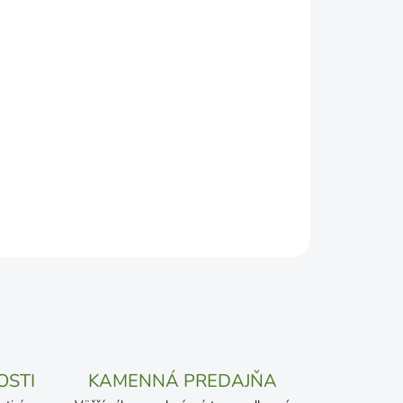
DEPODOBNEJŠÍ TERMÍN DORUČENIA, NO MÔŽE SA
ŽENOSTI DOPRAVCU.
Pridať do košíka
OSTI
KAMENNÁ PREDAJŇA