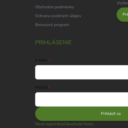
Vložen
Obchodné podmienky
Pri
Ochrana osobných údajov
Bonusový program
PRIHLÁSENIE
E-MAIL
HESLO
Prihlásiť sa
Nová registrácia
Zabudnuté heslo