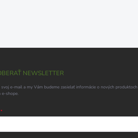
BERAŤ NEWSLETTER
 svoj e-mail a my Vám budeme zasielať informácie o nových produktoch
 e-shope.