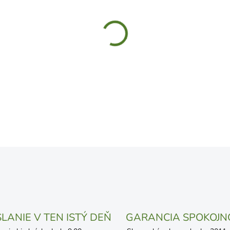
UVEDENÝ DÁTUM JE NAJPRAV
LÍŠIŤ V ZÁVISLOSTI OD VYŤA
MOŽNOSTI DORUČENIA
−
+
DETAILNÉ INFORMÁCIE
OPÝTAŤ SA
STRÁŽIŤ
LANIE V TEN ISTÝ DEŇ
GARANCIA SPOKOJN