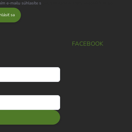
ím e-mailu súhlasíte s
podmienkami ochrany osobných údajov
hlásiť sa
FACEBOOK