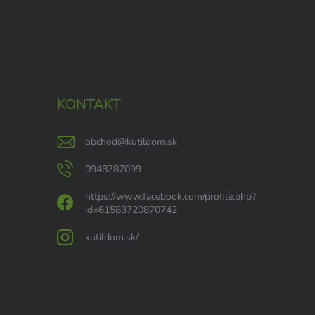
KONTAKT
obchod
@
kutildom.sk
0948787099
https://www.facebook.com/profile.php?
id=61583720870742
kutildom.sk/