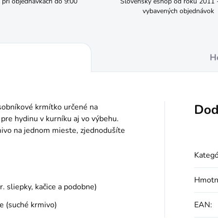
pri objednávkach do 9:00
Slovenský eshop od roku 2011 - 
vybavených objednávok
H
Dod
ásobníkové krmítko určené na
pre hydinu v kurníku aj vo výbehu.
vo na jednom mieste, zjednodušíte
Kategó
Hmotn
 sliepky, kačice a podobne)
le (suché krmivo)
EAN
: