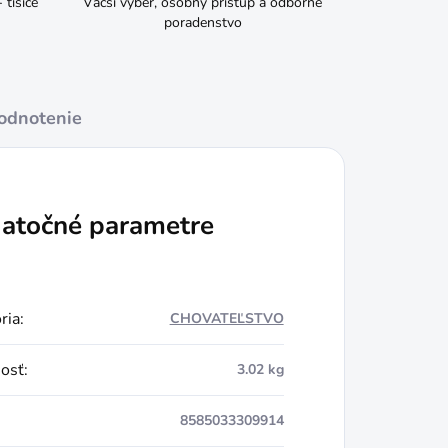
tisíce
Väčší výber, osobný prístup a odborné
poradenstvo
odnotenie
atočné parametre
ria
:
CHOVATEĽSTVO
osť
:
3.02 kg
8585033309914