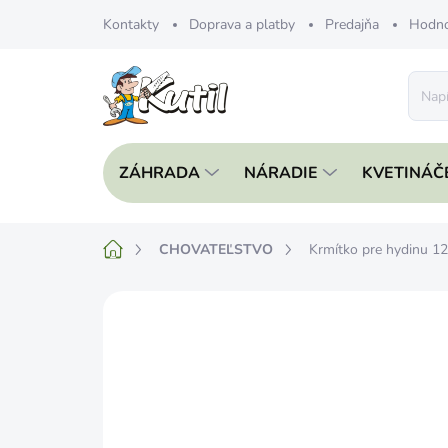
Prejsť
Kontakty
Doprava a platby
Predajňa
Hodno
na
obsah
ZÁHRADA
NÁRADIE
KVETINÁČ
Domov
CHOVATEĽSTVO
Krmítko pre hydinu 1
Neohodnotené
Podrobnosti hodnote