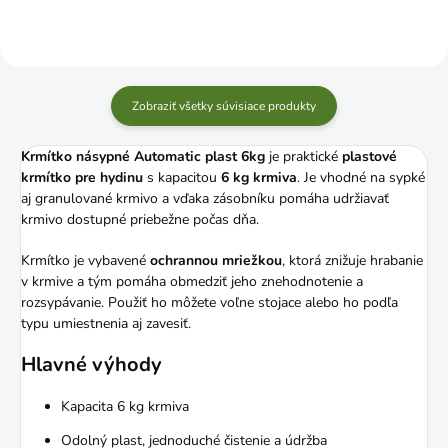
Zobraziť všetky súvisiace produkty
Krmítko násypné Automatic plast 6kg
je praktické
plastové
krmítko pre hydinu
s kapacitou
6 kg krmiva
. Je vhodné na sypké
aj granulované krmivo a vďaka zásobníku pomáha udržiavať
krmivo dostupné priebežne počas dňa.
Krmítko je vybavené
ochrannou mriežkou
, ktorá znižuje hrabanie
v krmive a tým pomáha obmedziť jeho znehodnotenie a
rozsypávanie. Použiť ho môžete voľne stojace alebo ho podľa
typu umiestnenia aj zavesiť.
Hlavné výhody
Kapacita 6 kg krmiva
Odolný plast, jednoduché čistenie a údržba