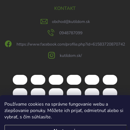
KONTAKT
obchod
@
kutildom.sk
0948787099
https://www.facebook.com/profile.php?id=61583720870742
kutildom.sk/
Používame cookies na správne fungovanie webu a
zlepšovanie ponuky. Môžete ich prijať, odmietnuť alebo si
vybrať, s čím súhlasíte.
Copyright 2026
kutildom.sk
. Všetky práva vyhradené.
Upraviť nastavenie