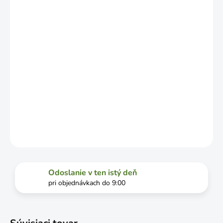
OD
VYŤAŽENOSTI
DOPRAVCU.
MOŽNOSTI
DORUČENIA
−
+
Pridať do košíka
DETAILNÉ INFORMÁCIE
OPÝTAŤ SA
STRÁŽIŤ
Odoslanie v ten istý deň
pri objednávkach do 9:00