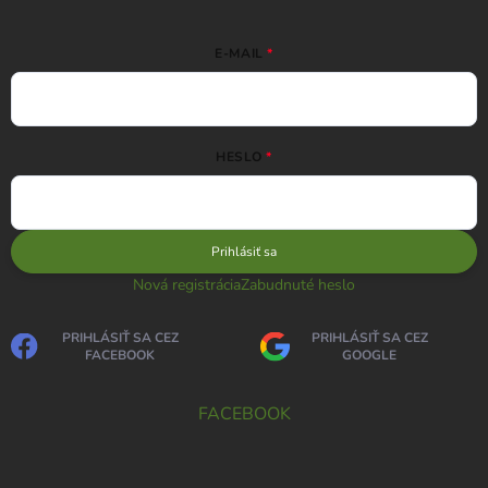
E-MAIL
HESLO
Prihlásiť sa
Nová registrácia
Zabudnuté heslo
PRIHLÁSIŤ SA CEZ
PRIHLÁSIŤ SA CEZ
FACEBOOK
GOOGLE
FACEBOOK