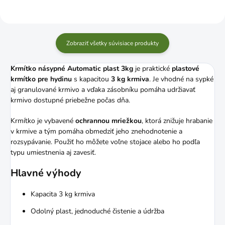
Zobraziť všetky súvisiace produkty
Krmítko násypné Automatic plast 3kg
je praktické
plastové
krmítko pre hydinu
s kapacitou
3 kg krmiva
. Je vhodné na sypké
aj granulované krmivo a vďaka zásobníku pomáha udržiavať
krmivo dostupné priebežne počas dňa.
Krmítko je vybavené
ochrannou mriežkou
, ktorá znižuje hrabanie
v krmive a tým pomáha obmedziť jeho znehodnotenie a
rozsypávanie. Použiť ho môžete voľne stojace alebo ho podľa
typu umiestnenia aj zavesiť.
Hlavné výhody
Kapacita 3 kg krmiva
Odolný plast, jednoduché čistenie a údržba