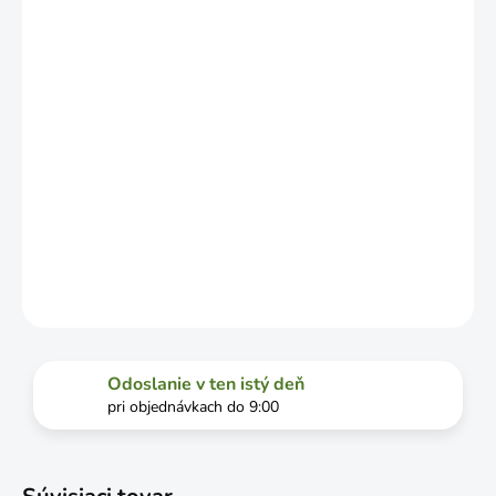
OD
VYŤAŽENOSTI
DOPRAVCU.
MOŽNOSTI
DORUČENIA
−
+
Pridať do košíka
DETAILNÉ INFORMÁCIE
OPÝTAŤ SA
STRÁŽIŤ
Odoslanie v ten istý deň
pri objednávkach do 9:00