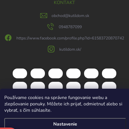
KONTAKT
obchod
@
kutildom.sk
0948787099
https://www.facebook.com/profile.php?id=61583720870742
kutildom.sk/
Používame cookies na správne fungovanie webu a
zlepšovanie ponuky. Môžete ich prijať, odmietnuť alebo si
vybrať, s čím súhlasíte.
Copyright 2026
kutildom.sk
. Všetky práva vyhradené.
Upraviť nastavenie
Nastavenie
cookies