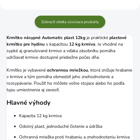
Zobraziť všetky súvisiace produkty
Krmítko násypné Automatic plast 12kg
je praktické
plastové
krmítko pre hydinu
s kapacitou
12 kg krmiva
. Je vhodné na
sypké aj granulované krmivo a vďaka zásobníku pomáha
udržiavať krmivo dostupné priebežne počas dňa.
Krmítko je vybavené
ochrannou mriežkou
, ktorá znižuje hrabanie
v krmive a tým pomáha obmedziť jeho znehodnotenie a
rozsypávanie. Použiť ho môžete voľne stojace alebo ho podľa
typu umiestnenia aj zavesiť.
Hlavné výhody
Kapacita 12 kg krmiva
Odolný plast, jednoduché čistenie a údržba
Ochranná mriežka proti hrabaniu a znehodnoteniu krmiva