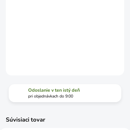
DOPRAVCU.
MOŽNOSTI
DORUČENIA
−
+
Pridať do košíka
DETAILNÉ INFORMÁCIE
OPÝTAŤ SA
STRÁŽIŤ
Odoslanie v ten istý deň
pri objednávkach do 9:00
Súvisiaci tovar