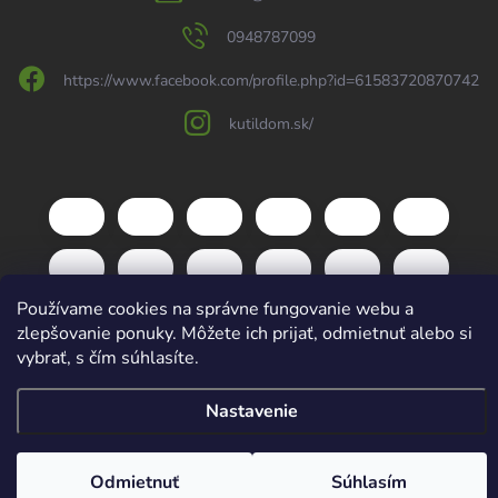
0948787099
https://www.facebook.com/profile.php?id=61583720870742
kutildom.sk/
Používame cookies na správne fungovanie webu a
zlepšovanie ponuky. Môžete ich prijať, odmietnuť alebo si
vybrať, s čím súhlasíte.
Copyright 2026
kutildom.sk
. Všetky práva vyhradené.
Upraviť nastavenie
Nastavenie
cookies
Vytvoril Shoptet
Odmietnuť
Súhlasím