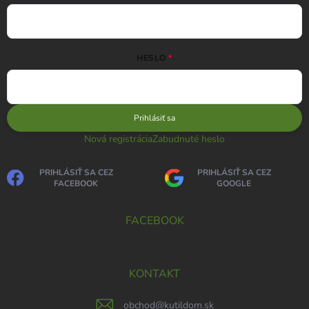
HESLO
Prihlásiť sa
Nová registrácia
Zabudnuté heslo
PRIHLÁSIŤ SA CEZ
PRIHLÁSIŤ SA CEZ
FACEBOOK
GOOGLE
FACEBOOK
KONTAKT
obchod
@
kutildom.sk