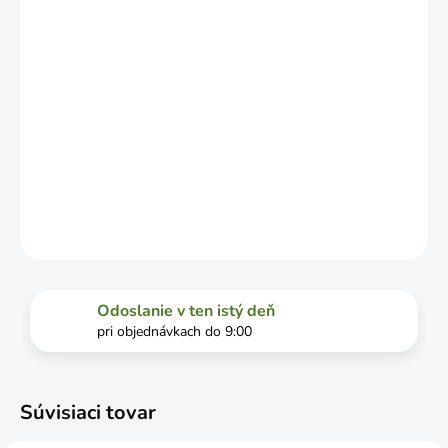
DOPRAVCU.
MOŽNOSTI
DORUČENIA
−
+
Pridať do košíka
DETAILNÉ INFORMÁCIE
OPÝTAŤ SA
STRÁŽIŤ
Odoslanie v ten istý deň
pri objednávkach do 9:00
Súvisiaci tovar