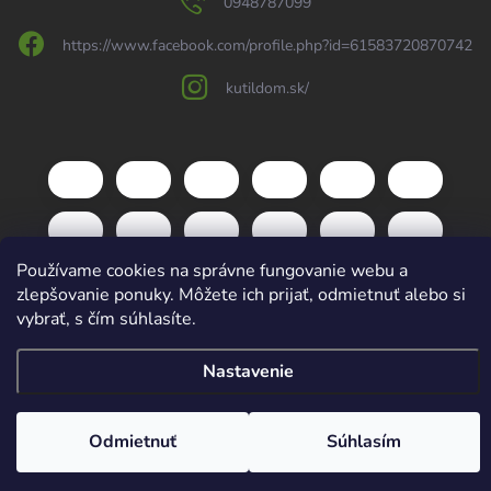
0948787099
https://www.facebook.com/profile.php?id=61583720870742
kutildom.sk/
Používame cookies na správne fungovanie webu a
zlepšovanie ponuky. Môžete ich prijať, odmietnuť alebo si
vybrať, s čím súhlasíte.
Copyright 2026
kutildom.sk
. Všetky práva vyhradené.
Upraviť nastavenie
Nastavenie
cookies
Vytvoril Shoptet
Odmietnuť
Súhlasím