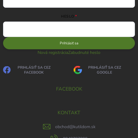
HESLO
Prihlásiť sa
Nová registrácia
Zabudnuté heslo
PRIHLÁSIŤ SA CEZ
PRIHLÁSIŤ SA CEZ
FACEBOOK
GOOGLE
FACEBOOK
KONTAKT
obchod
@
kutildom.sk