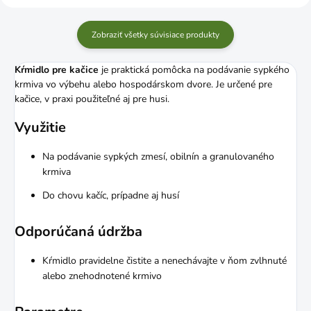
Zobraziť všetky súvisiace produkty
Kŕmidlo pre kačice
je praktická pomôcka na podávanie sypkého
krmiva vo výbehu alebo hospodárskom dvore. Je určené pre
kačice, v praxi použiteľné aj pre husi.
Využitie
Na podávanie sypkých zmesí, obilnín a granulovaného
krmiva
Do chovu kačíc, prípadne aj husí
Odporúčaná údržba
Kŕmidlo pravidelne čistite a nenechávajte v ňom zvlhnuté
alebo znehodnotené krmivo