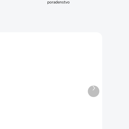
poradenstvo
Ďalší
produkt
ADOM
SKLADOM
24"
Tesárska ceruza
€0,29
Do košíka