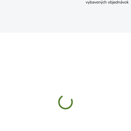
vybavených objednávok
SKLADOM
SKL
2 Závesný držiak
Svorka stolárska 600mmx
LTIHOLDER
rýchloupínacia premium
7x128x118mm
€21,99
3,49