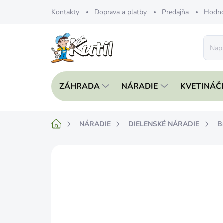
Prejsť
Kontakty
Doprava a platby
Predajňa
Hodno
na
obsah
ZÁHRADA
NÁRADIE
KVETINÁČ
Domov
NÁRADIE
DIELENSKÉ NÁRADIE
B
Neohodnotené
Podrobnosti hodnote