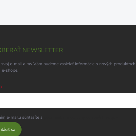
BERAŤ NEWSLETTER
 svoj e-mail a my Vám budeme zasielať informácie o nových produktoch
 e-shope.
ím e-mailu súhlasíte s
podmienkami ochrany osobných údajov
hlásiť sa