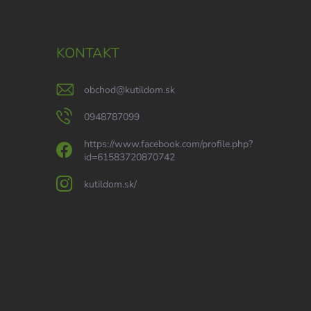
KONTAKT
obchod
@
kutildom.sk
0948787099
https://www.facebook.com/profile.php?
id=61583720870742
kutildom.sk/