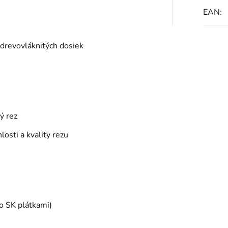
EAN
:
 drevovláknitých dosiek
ý rez
osti a kvality rezu
o SK plátkami)