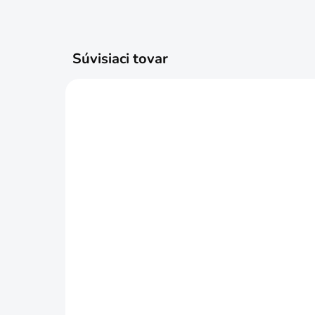
Súvisiaci tovar
SKLADOM
Svorka stolárska 150mmx6"
IWN
rýchloupínacia premium
MU
59
€15,99
€1