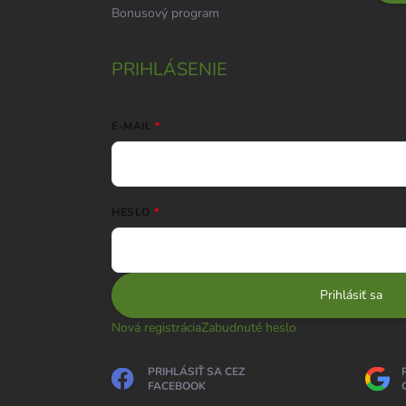
Bonusový program
PRIHLÁSENIE
E-MAIL
HESLO
Prihlásiť sa
Nová registrácia
Zabudnuté heslo
PRIHLÁSIŤ SA CEZ
FACEBOOK