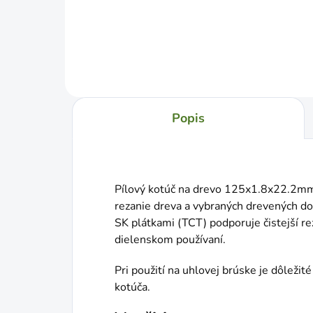
Do košíka
Popis
Pílový kotúč na drevo 125x1.8x22.2mm 
rezanie dreva a vybraných drevených d
SK plátkami (TCT) podporuje čistejší re
dielenskom používaní.
Pri použití na uhlovej brúske je dôleži
kotúča.