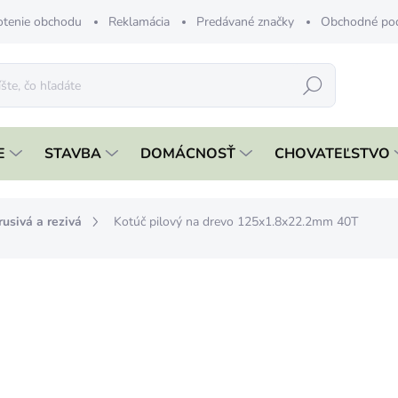
tenie obchodu
Reklamácia
Predávané značky
Obchodné po
Hľadať
E
STAVBA
DOMÁCNOSŤ
CHOVATEĽSTVO
rusivá a rezivá
Kotúč pilový na drevo 125x1.8x22.2mm 40T
nia
ZNAČKA:
STREND PRO
€3,99
€3,24 bez DPH
Jednotková
VYPREDANÉ
cena:
MOŽNOSTI DORUČENIA