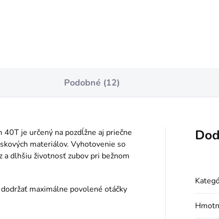
Do košíka
Do košíka
Podobné (12)
Dod
40T je určený na pozdĺžne aj priečne
oskových materiálov. Vyhotovenie so
z a dlhšiu životnosť zubov pri bežnom
Kategó
té dodržať maximálne povolené otáčky
Hmotn