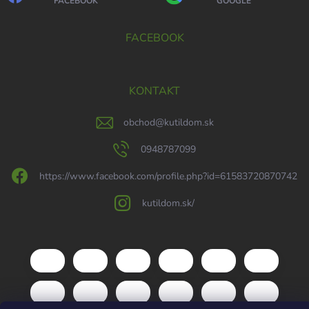
FACEBOOK
GOOGLE
FACEBOOK
KONTAKT
obchod
@
kutildom.sk
0948787099
https://www.facebook.com/profile.php?id=61583720870742
kutildom.sk/