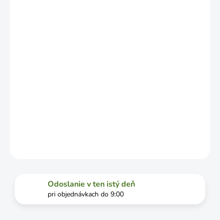
LÍŠIŤ V
ZÁVISLOSTI
OD
VYŤAŽENOSTI
DOPRAVCU.
MOŽNOSTI
DORUČENIA
−
+
Pridať do košíka
DETAILNÉ INFORMÁCIE
OPÝTAŤ SA
STRÁŽIŤ
Odoslanie v ten istý deň
pri objednávkach do 9:00