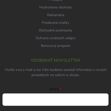
Hodnotenie obchodu
Reklamácia
Predávané značky
Obchodné podmienky
Ochrana osobných údajov
Bonusový program
ODOBERAŤ NEWSLETTER
Vložte svoj e-mail a my Vám budeme zasielať informácie o nových
produktoch na našom e-shope.
EMAIL