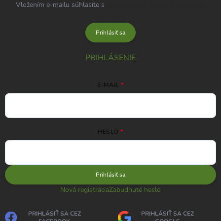
Vložením e-mailu súhlasíte s
podmienkami ochrany osobných
údajov
Prihlásiť sa
PRIHLÁSENIE
E-MAIL
HESLO
Prihlásiť sa
Nová registrácia
Zabudnuté heslo
PRIHLÁSIŤ SA CEZ
PRIHLÁSIŤ SA CEZ