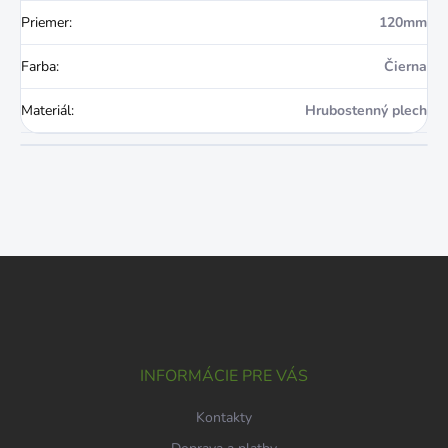
Priemer
:
120mm
Farba
:
Čierna
Materiál
:
Hrubostenný plech
Z
á
p
ä
t
i
INFORMÁCIE PRE VÁS
e
Kontakty