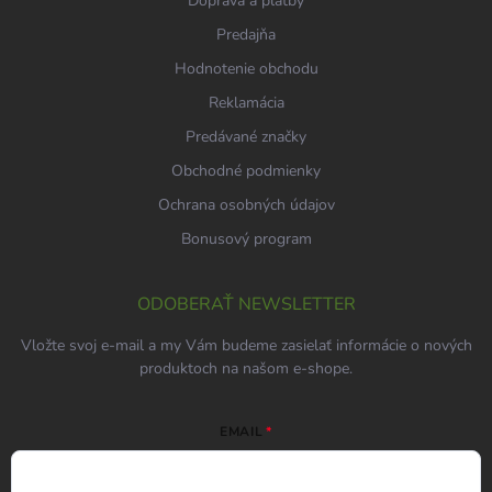
Doprava a platby
Predajňa
Hodnotenie obchodu
Reklamácia
Predávané značky
Obchodné podmienky
Ochrana osobných údajov
Bonusový program
ODOBERAŤ NEWSLETTER
Vložte svoj e-mail a my Vám budeme zasielať informácie o nových
produktoch na našom e-shope.
EMAIL