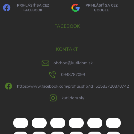
PRIHLÁSIŤ SA CEZ
PRIHLÁSIŤ SA CEZ
FACEBOOK
GOOGLE
FACEBOOK
KONTAKT
obchod
@
kutildom.sk
0948787099
https://www.facebook.com/profile.php?id=61583720870742
kutildom.sk/