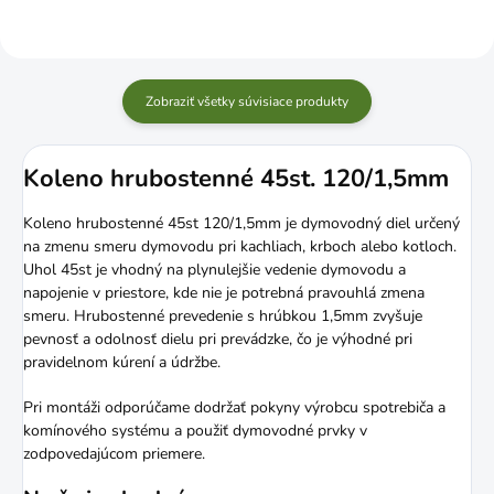
Zobraziť všetky súvisiace produkty
Koleno hrubostenné 45st. 120/1,5mm
Koleno hrubostenné 45st 120/1,5mm je dymovodný diel určený
na zmenu smeru dymovodu pri kachliach, krboch alebo kotloch.
Uhol 45st je vhodný na plynulejšie vedenie dymovodu a
napojenie v priestore, kde nie je potrebná pravouhlá zmena
smeru. Hrubostenné prevedenie s hrúbkou 1,5mm zvyšuje
pevnosť a odolnosť dielu pri prevádzke, čo je výhodné pri
pravidelnom kúrení a údržbe.
Pri montáži odporúčame dodržať pokyny výrobcu spotrebiča a
komínového systému a použiť dymovodné prvky v
zodpovedajúcom priemere.