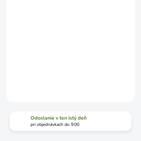
LÍŠIŤ V
ZÁVISLOSTI
OD
VYŤAŽENOSTI
DOPRAVCU.
MOŽNOSTI
DORUČENIA
−
+
Pridať do košíka
DETAILNÉ INFORMÁCIE
OPÝTAŤ SA
STRÁŽIŤ
Odoslanie v ten istý deň
pri objednávkach do 9:00