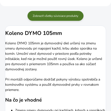
Zobraziť všetky súvisiace produkty
Koleno DYMO 105mm
Koleno DYMO 105mm je dymovodný diel určený na zmenu
smeru dymovodu pri napojení kachlí, krbu alebo sporáka na
komín. Umožní viesť dymovod v priestore podľa potreby
inštalácie, keď nie je možné použiť rovný úsek. Koleno je určené
pre dymovod s priemerom 105mm a používa sa ako súčasť
dymovodnej zostavy.
Pri montáži odporúčame dodržať pokyny výrobcu spotrebiča a
komínového systému a použiť dymovodné prvky v rovnakom
priemere.
Na čo je vhodné
Zmena smeru dymovodu pri kachliach, krboch a sporákoch