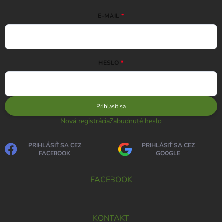
E-MAIL
HESLO
Prihlásiť sa
Nová registrácia
Zabudnuté heslo
PRIHLÁSIŤ SA CEZ
PRIHLÁSIŤ SA CEZ
FACEBOOK
GOOGLE
FACEBOOK
KONTAKT