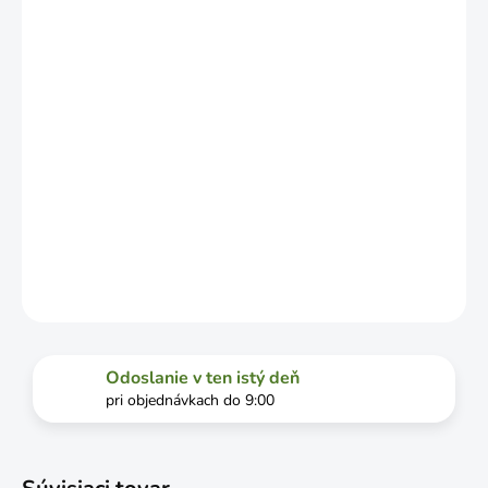
OD
VYŤAŽENOSTI
DOPRAVCU.
MOŽNOSTI
DORUČENIA
−
+
Pridať do košíka
DETAILNÉ INFORMÁCIE
OPÝTAŤ SA
STRÁŽIŤ
Odoslanie v ten istý deň
pri objednávkach do 9:00