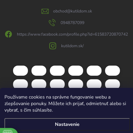
obchod
@
kutildom.sk
0948787099
https://www.facebook.com/profile.php?id=61583720870742
kutildom.sk/
Používame cookies na správne fungovanie webu a
zlepšovanie ponuky. Môžete ich prijať, odmietnuť alebo si
vybrať, s čím súhlasíte.
Copyright 2026
kutildom.sk
. Všetky práva vyhradené.
Upraviť nastavenie
Nastavenie
cookies