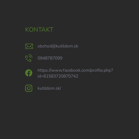
KONTAKT
obchod
@
kutildom.sk
0948787099
https://www.facebook.com/profile.php?
id=61583720870742
kutildom.sk/