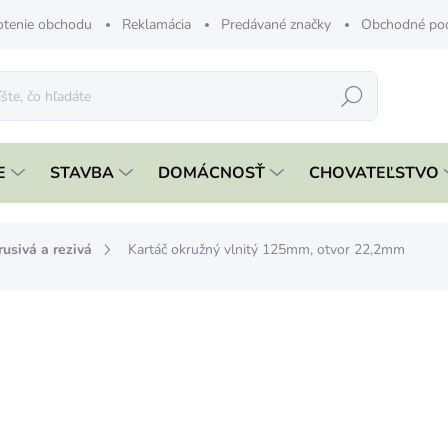
tenie obchodu
Reklamácia
Predávané značky
Obchodné po
Hľadať
E
STAVBA
DOMÁCNOSŤ
CHOVATEĽSTVO
rusivá a rezivá
Kartáč okružný vlnitý 125mm, otvor 22,2mm
nia
ZNAČKA:
FESTA
€7,19
€5,85 bez DPH
Jednotková
SKLADOM
cena: