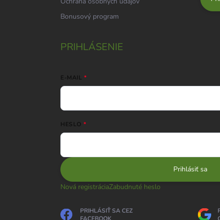
Ochrana osobných údajov
Bonusový program
PRIHLÁSENIE
E-MAIL
HESLO
Prihlásiť sa
Nová registrácia
Zabudnuté heslo
PRIHLÁSIŤ SA CEZ
FACEBOOK