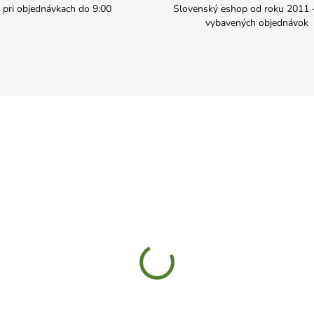
pri objednávkach do 9:00
Slovenský eshop od roku 2011 - 
vybavených objednávok
SKLADOM
SKL
rka stolárska 300mmx12"
Svorka stolárska 150mmx
hloupínacia premium
rýchloupínacia premium
7,99
€15,99