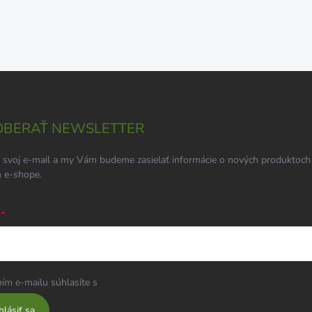
BERAŤ NEWSLETTER
 svoj e-mail a my Vám budeme zasielať informácie o nových produktoch
 e-shope.
ím e-mailu súhlasíte s
podmienkami ochrany osobných údajov
hlásiť sa