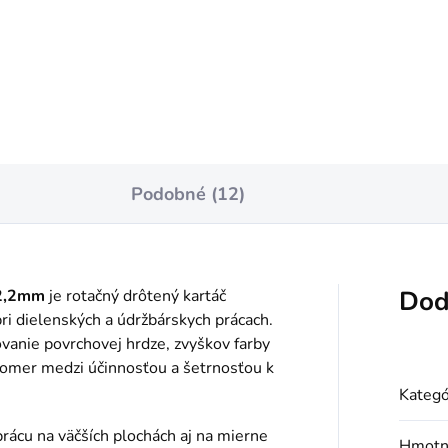
Do košíka
Do košíka
Podobné (12)
Dod
22,2mm
je rotačný drôtený kartáč
pri dielenských a údržbárskych prácach.
ovanie povrchovej hrdze, zvyškov farby
pomer medzi účinnosťou a šetrnosťou k
Kategó
prácu na väčších plochách aj na mierne
Hmotn