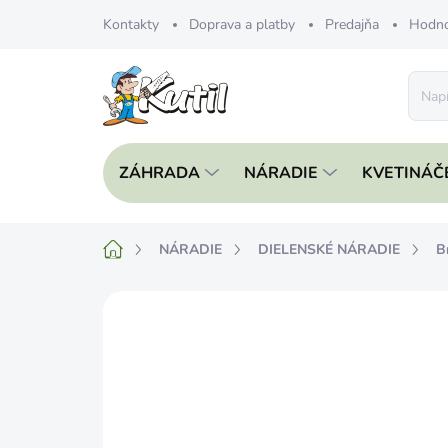
Prejsť
Kontakty
Doprava a platby
Predajňa
Hodno
na
obsah
ZÁHRADA
NÁRADIE
KVETINÁČ
Domov
NÁRADIE
DIELENSKÉ NÁRADIE
B
Neohodnotené
Podrobnosti hodnote