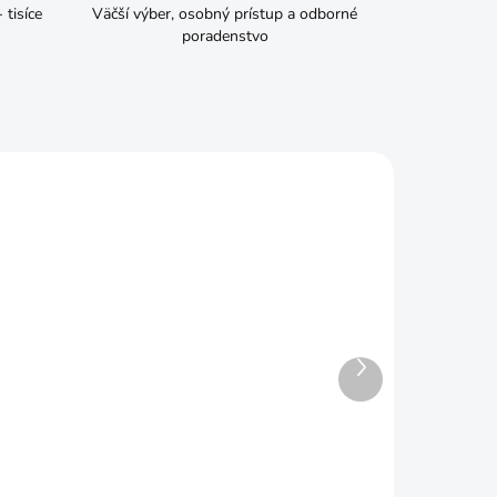
tisíce
Väčší výber, osobný prístup a odborné
poradenstvo
Ďalší
produkt
ADOM
SKLADOM
6"
IWN2 Závesný držiak
MULTIHOLDER
597x128x118mm