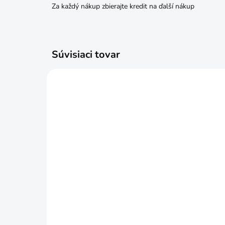
Za každý nákup zbierajte kredit na ďalší nákup
Súvisiaci tovar
SKLADOM
Svorka stolárska 450mmx18"
Svo
rýchloupínacia premium
rýc
€19,99
€1