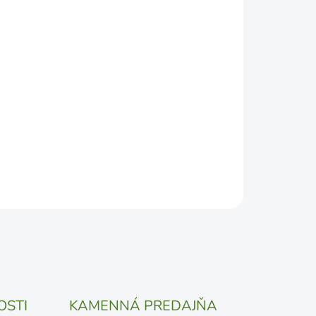
2026
DEPODOBNEJŠÍ TERMÍN DORUČENIA, NO MÔŽE SA
ŽENOSTI DOPRAVCU.
Pridať do košíka
OSTI
KAMENNÁ PREDAJŇA