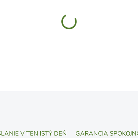
MÔŽEME DORUČIŤ DO:
11.8.
UVEDENÝ DÁTUM JE NAJPRAV
LÍŠIŤ V ZÁVISLOSTI OD VYŤA
MOŽNOSTI DORUČENIA
−
+
DETAILNÉ INFORMÁCIE
OPÝTAŤ SA
STRÁŽIŤ
LANIE V TEN ISTÝ DEŇ
GARANCIA SPOKOJN