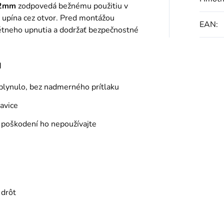
,2mm
zodpovedá bežnému použitiu v
č upína cez otvor. Pred montážou
EAN
:
étneho upnutia a dodržať bezpečnostné
u
 plynulo, bez nadmerného prítlaku
kavice
i poškodení ho nepoužívajte
 drôt