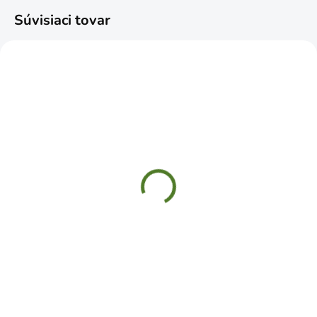
Súvisiaci tovar
SKLADOM
SKLADOM
PR39 Miska Massive
PG19 Glinka miska
39cm antracit
19cm
€4,19
€0,99
Do košíka
Do košíka