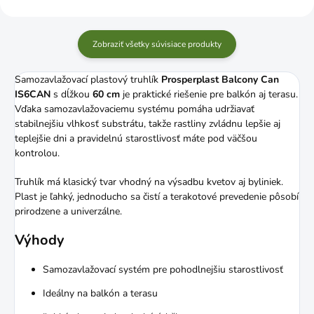
Zobraziť všetky súvisiace produkty
Samozavlažovací plastový truhlík
Prosperplast Balcony Can
IS6CAN
s dĺžkou
60 cm
je praktické riešenie pre balkón aj terasu.
Vďaka samozavlažovaciemu systému pomáha udržiavať
stabilnejšiu vlhkosť substrátu, takže rastliny zvládnu lepšie aj
teplejšie dni a pravidelnú starostlivosť máte pod väčšou
kontrolou.
Truhlík má klasický tvar vhodný na výsadbu kvetov aj byliniek.
Plast je ľahký, jednoducho sa čistí a terakotové prevedenie pôsobí
prirodzene a univerzálne.
Výhody
Samozavlažovací systém pre pohodlnejšiu starostlivosť
Ideálny na balkón a terasu