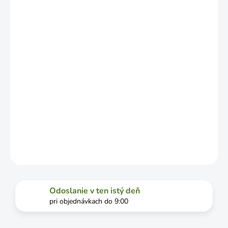
LÍŠIŤ V
ZÁVISLOSTI
OD
VYŤAŽENOSTI
DOPRAVCU.
MOŽNOSTI
DORUČENIA
−
+
Pridať do košíka
DETAILNÉ INFORMÁCIE
OPÝTAŤ SA
STRÁŽIŤ
Odoslanie v ten istý deň
pri objednávkach do 9:00