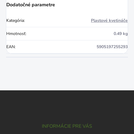
Dodatočné parametre
Kategória
:
Plastové kvetináče
Hmotnosť
:
0.49 kg
EAN
:
5905197255293
Z
á
p
ä
t
i
INFORMÁCIE PRE VÁS
e