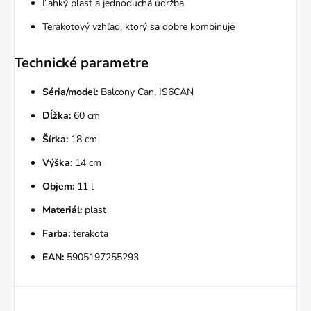
Ľahký plast a jednoduchá údržba
Terakotový vzhľad, ktorý sa dobre kombinuje
Technické parametre
Séria/model:
Balcony Can, IS6CAN
Dĺžka:
60 cm
Šírka:
18 cm
Výška:
14 cm
Objem:
11 l
Materiál:
plast
Farba:
terakota
EAN:
5905197255293