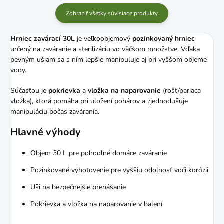
Zobraziť všetky súvisiace produkty
Hrniec zavárací 30L
je veľkoobjemový
pozinkovaný hrniec
určený na zaváranie a sterilizáciu vo väčšom množstve. Vďaka
pevným ušiam sa s ním lepšie manipuluje aj pri vyššom objeme
vody.
Súčasťou je
pokrievka
a
vložka na naparovanie
(rošt/pariaca
vložka), ktorá pomáha pri uložení pohárov a zjednodušuje
manipuláciu počas zavárania.
Hlavné výhody
Objem 30 L pre pohodlné domáce zaváranie
Pozinkované vyhotovenie pre vyššiu odolnosť voči korózii
Uši na bezpečnejšie prenášanie
Pokrievka a vložka na naparovanie v balení