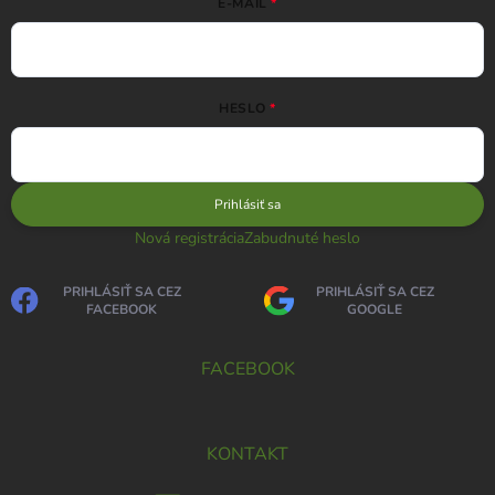
E-MAIL
HESLO
Prihlásiť sa
Nová registrácia
Zabudnuté heslo
PRIHLÁSIŤ SA CEZ
PRIHLÁSIŤ SA CEZ
FACEBOOK
GOOGLE
FACEBOOK
KONTAKT