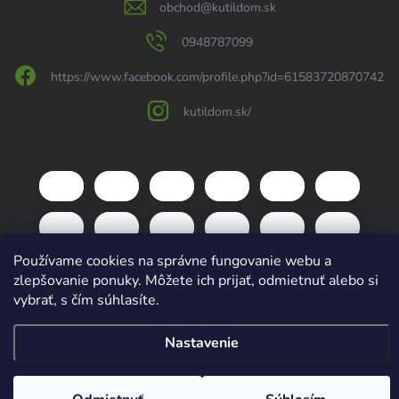
obchod
@
kutildom.sk
0948787099
https://www.facebook.com/profile.php?id=61583720870742
kutildom.sk/
Používame cookies na správne fungovanie webu a
zlepšovanie ponuky. Môžete ich prijať, odmietnuť alebo si
vybrať, s čím súhlasíte.
Copyright 2026
kutildom.sk
. Všetky práva vyhradené.
Upraviť nastavenie
Nastavenie
cookies
Vytvoril Shoptet