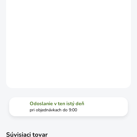
OD
VYŤAŽENOSTI
DOPRAVCU.
MOŽNOSTI
DORUČENIA
−
+
Pridať do košíka
DETAILNÉ INFORMÁCIE
OPÝTAŤ SA
STRÁŽIŤ
Odoslanie v ten istý deň
pri objednávkach do 9:00
Súvisiaci tovar