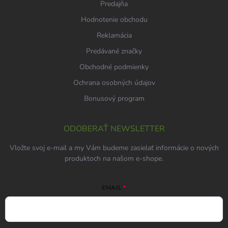
Predajňa
Hodnotenie obchodu
Reklamácia
Predávané značky
Obchodné podmienky
Ochrana osobných údajov
Bonusový program
ODOBERAŤ NEWSLETTER
Vložte svoj e-mail a my Vám budeme zasielať informácie o nových
produktoch na našom e-shope.
EMAIL