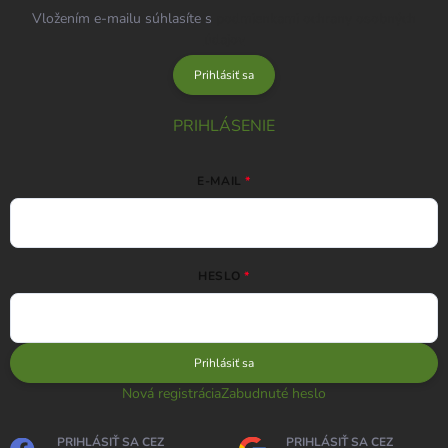
Vložením e-mailu súhlasíte s
podmienkami ochrany osobných
údajov
Prihlásiť sa
PRIHLÁSENIE
E-MAIL
HESLO
Prihlásiť sa
Nová registrácia
Zabudnuté heslo
PRIHLÁSIŤ SA CEZ
PRIHLÁSIŤ SA CEZ