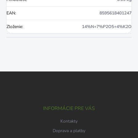
EAN
:
8595618401247
Zloženie
:
14%N+7%P2O5+4%K2O
Z
á
p
ä
t
i
INFORMÁCIE PRE VÁS
e
Kontakty
Doprava a platby