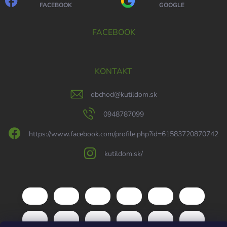
FACEBOOK
GOOGLE
FACEBOOK
KONTAKT
obchod
@
kutildom.sk
0948787099
https://www.facebook.com/profile.php?id=61583720870742
kutildom.sk/