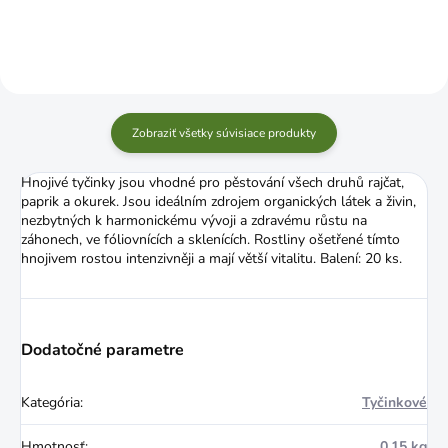
Zobraziť všetky súvisiace produkty
Hnojivé tyčinky jsou vhodné pro pěstování všech druhů rajčat,
paprik a okurek. Jsou ideálním zdrojem organických látek a živin,
nezbytných k harmonickému vývoji a zdravému růstu na
záhonech, ve fóliovnících a sklenících. Rostliny ošetřené tímto
hnojivem rostou intenzivněji a mají větší vitalitu. Balení: 20 ks.
Dodatočné parametre
Kategória
:
Tyčinkové
Hmotnosť
:
0.15 kg