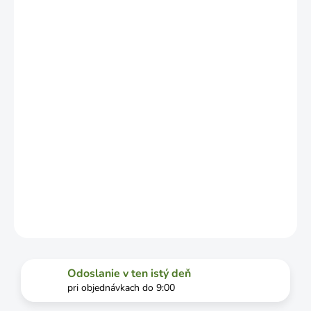
NO MÔŽE SA
LÍŠIŤ V
ZÁVISLOSTI
OD
VYŤAŽENOSTI
DOPRAVCU.
MOŽNOSTI
DORUČENIA
−
+
Pridať do košíka
DETAILNÉ INFORMÁCIE
OPÝTAŤ SA
STRÁŽIŤ
Odoslanie v ten istý deň
pri objednávkach do 9:00