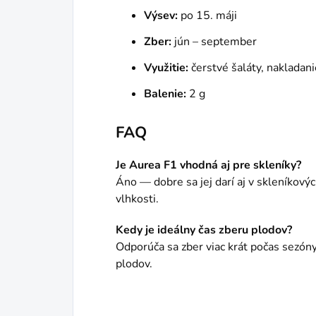
Výsev:
po 15. máji
Zber:
jún – september
Využitie:
čerstvé šaláty, nakladani
Balenie:
2 g
FAQ
Je Aurea F1 vhodná aj pre skleníky?
Áno — dobre sa jej darí aj v skleníkový
vlhkosti.
Kedy je ideálny čas zberu plodov?
Odporúča sa zber viac krát počas sezóny
plodov.