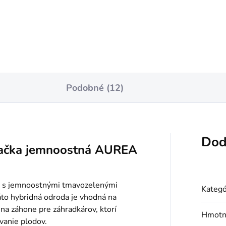
Do košíka
Do košíka
Podobné (12)
Dod
ačka jemnoostná AUREA
ka s jemnoostnými tmavozelenými
Kategó
to hybridná odroda je vhodná na
 na záhone pre záhradkárov, ktorí
Hmotn
vanie plodov.