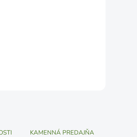
2026
DEPODOBNEJŠÍ TERMÍN DORUČENIA, NO MÔŽE SA
ŽENOSTI DOPRAVCU.
Pridať do košíka
OSTI
KAMENNÁ PREDAJŇA