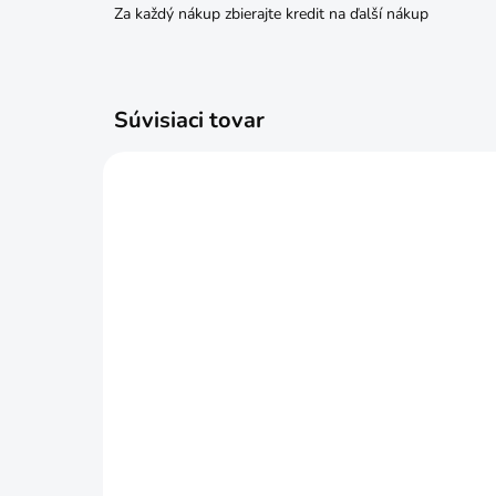
Za každý nákup zbierajte kredit na ďalší nákup
Súvisiaci tovar
ČAKÁME NASKLADNENIE
SEMO Yzop lekársky 5965
SEM
0,4g
Lea
€1,09
€1