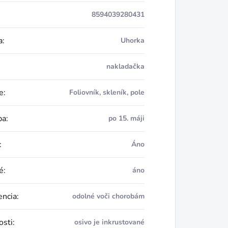
8594039280431
a
:
Uhorka
nakladačka
e
:
Foliovník, skleník, pole
ba
:
po 15. máji
:
Áno
é
:
áno
encia
:
odolné voči chorobám
osti
:
osivo je inkrustované