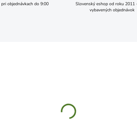
pri objednávkach do 9:00
Slovenský eshop od roku 2011 - 
vybavených objednávok
ČAKÁME NASKLADNENIE
SKL
O Bazalka pravá Lettuce
SEMO Medovka lekárska
f 5908 1g
5940 0,3g
,09
€1,09