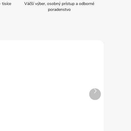
tisíce
Väčší výber, osobný prístup a odborné
poradenstvo
Ďalší
produkt
ADOM
SKLADOM
SEMO Ľubovník bodkovaný
HYPERA 5959 0,4g
€1,33