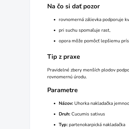
Na čo si dať pozor
rovnomerná zálievka podporuje kva
pri suchu spomaľuje rast,
opora môže pomôcť lepšiemu prís
Tip z praxe
Pravidelné zbery menších plodov podpo
rovnomernú úrodu.
Parametre
Názov:
Uhorka nakladačka jemnoo
Druh:
Cucumis sativus
Typ:
partenokarpická nakladačka