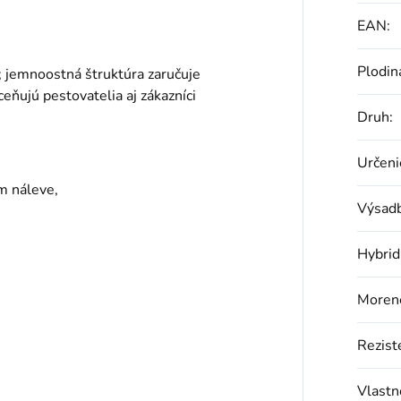
EAN
:
Plodin
e; jemnoostná štruktúra zaručuje
eňujú pestovatelia aj zákazníci
Druh
:
Určeni
m náleve,
Výsad
Hybrid
Moren
Rezist
Vlastn