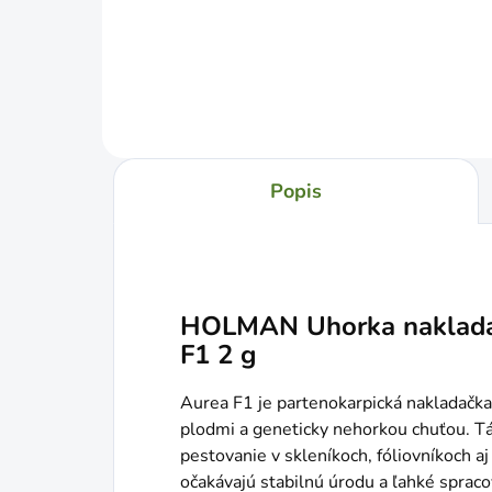
Do košíka
Popis
HOLMAN Uhorka naklad
F1 2 g
Aurea F1 je partenokarpická nakladač
plodmi a geneticky nehorkou chuťou. Tá
pestovanie v skleníkoch, fóliovníkoch aj
očakávajú stabilnú úrodu a ľahké spraco