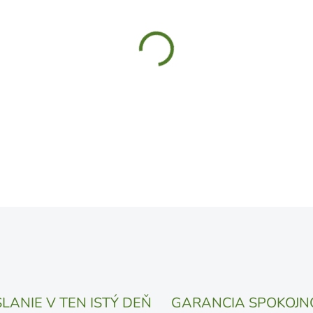
MÔŽEME DORUČIŤ DO:
11.8.
UVEDENÝ DÁTUM JE NAJPRAV
LÍŠIŤ V ZÁVISLOSTI OD VYŤA
MOŽNOSTI DORUČENIA
−
+
DETAILNÉ INFORMÁCIE
OPÝTAŤ SA
STRÁŽIŤ
LANIE V TEN ISTÝ DEŇ
GARANCIA SPOKOJN