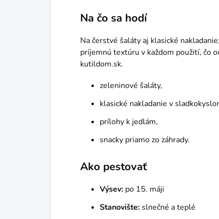
Na čo sa hodí
Na čerstvé šaláty aj klasické nakladani
príjemnú textúru v každom použití, čo oc
kutildom.sk.
zeleninové šaláty,
klasické nakladanie v sladkokyslo
prílohy k jedlám,
snacky priamo zo záhrady.
Ako pestovať
Výsev:
po 15. máji
Stanovište:
slnečné a teplé