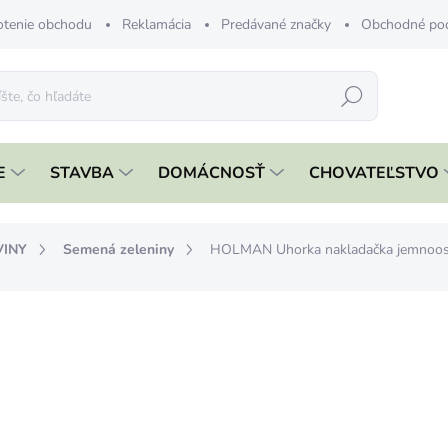
tenie obchodu
Reklamácia
Predávané značky
Obchodné po
Hľadať
E
STAVBA
DOMÁCNOSŤ
CHOVATEĽSTVO
VINY
Semená zeleniny
HOLMAN Uhorka nakladačka jemnoo
nia
ZNAČKA:
ING. B. HOLMAN
€1,76
€1,43 bez DPH
Jednotková
SKLADOM
cena: