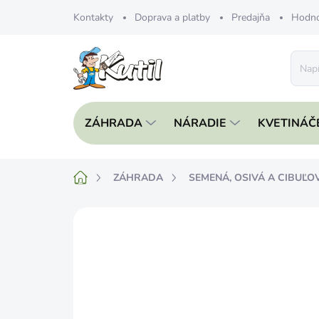
Prejsť
Kontakty
Doprava a platby
Predajňa
Hodno
na
obsah
ZÁHRADA
NÁRADIE
KVETINÁČ
Domov
ZÁHRADA
SEMENÁ, OSIVÁ A CIBUĽO
Neohodnotené
Podrobnosti hodnote