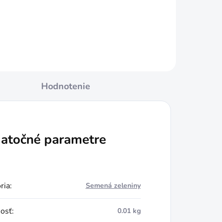
Do košíka
Hodnotenie
atočné parametre
ria
:
Semená zeleniny
osť
:
0.01 kg