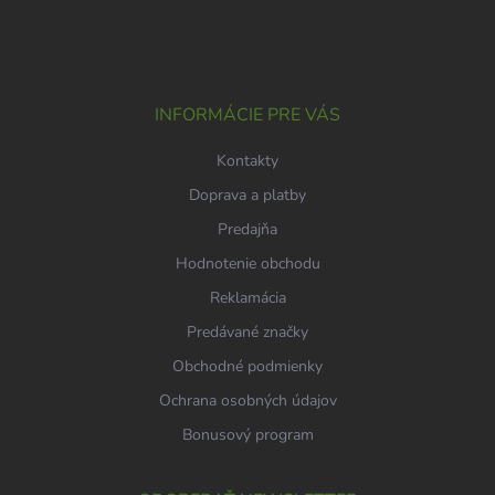
á
p
ä
t
i
INFORMÁCIE PRE VÁS
e
Kontakty
Doprava a platby
Predajňa
Hodnotenie obchodu
Reklamácia
Predávané značky
Obchodné podmienky
Ochrana osobných údajov
Bonusový program