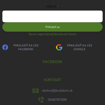
HESLO
Prihlásiť sa
Nová registrácia
Zabudnuté heslo
PRIHLÁSIŤ SA CEZ
PRIHLÁSIŤ SA CEZ
FACEBOOK
GOOGLE
FACEBOOK
KONTAKT
obchod
@
kutildom.sk
0948787099