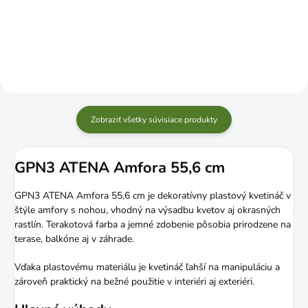
Do košíka
Zobraziť všetky súvisiace produkty
GPN3 ATENA Amfora 55,6 cm
GPN3 ATENA Amfora 55,6 cm je dekoratívny plastový kvetináč v
štýle amfory s nohou, vhodný na výsadbu kvetov aj okrasných
rastlín. Terakotová farba a jemné zdobenie pôsobia prirodzene na
terase, balkóne aj v záhrade.
Vďaka plastovému materiálu je kvetináč ľahší na manipuláciu a
zároveň praktický na bežné použitie v interiéri aj exteriéri.