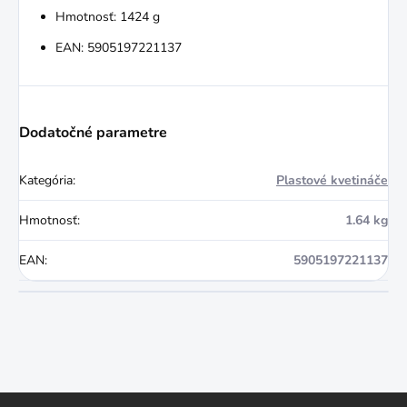
Hmotnosť: 1424 g
EAN: 5905197221137
Dodatočné parametre
Kategória
:
Plastové kvetináče
Hmotnosť
:
1.64 kg
EAN
:
5905197221137
Z