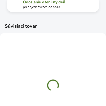
Odoslanie v ten istý deň
pri objednávkach do 9:00
Súvisiaci tovar
SKLADOM
SKLADOM
POD46 Terra miska
PP17 Plastica miska
46cm terrakota
18,9cm
€5,49
€0,69
Jednotková
€0,69 / 1 ks
Do košíka
cena: