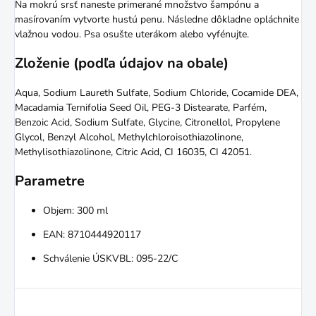
Na mokrú srsť naneste primerané množstvo šampónu a
masírovaním vytvorte hustú penu. Následne dôkladne opláchnite
vlažnou vodou. Psa osušte uterákom alebo vyfénujte.
Zloženie (podľa údajov na obale)
Aqua, Sodium Laureth Sulfate, Sodium Chloride, Cocamide DEA,
Macadamia Ternifolia Seed Oil, PEG-3 Distearate, Parfém,
Benzoic Acid, Sodium Sulfate, Glycine, Citronellol, Propylene
Glycol, Benzyl Alcohol, Methylchloroisothiazolinone,
Methylisothiazolinone, Citric Acid, CI 16035, CI 42051.
Parametre
Objem: 300 ml
EAN: 8710444920117
Schválenie ÚSKVBL: 095-22/C