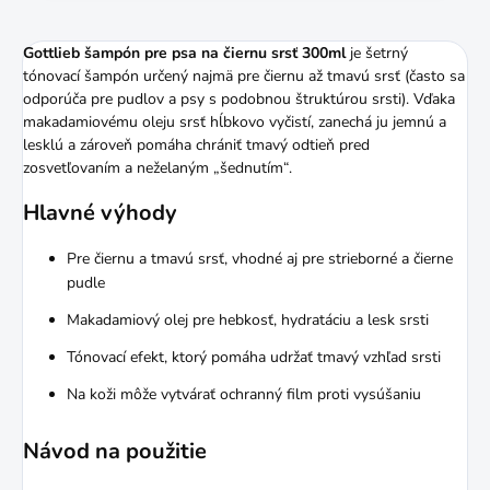
Gottlieb šampón pre psa na čiernu srsť 300ml
je šetrný
tónovací šampón určený najmä pre čiernu až tmavú srsť (často sa
odporúča pre pudlov a psy s podobnou štruktúrou srsti). Vďaka
makadamiovému oleju srsť hĺbkovo vyčistí, zanechá ju jemnú a
lesklú a zároveň pomáha chrániť tmavý odtieň pred
zosvetľovaním a neželaným „šednutím“.
Hlavné výhody
Pre čiernu a tmavú srsť, vhodné aj pre strieborné a čierne
pudle
Makadamiový olej pre hebkosť, hydratáciu a lesk srsti
Tónovací efekt, ktorý pomáha udržať tmavý vzhľad srsti
Na koži môže vytvárať ochranný film proti vysúšaniu
Návod na použitie