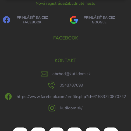
Nová registrácia
Zabudnuté heslo
PRIHLÁSIŤ SA CEZ
PRIHLÁSIŤ SA CEZ
FACEBOOK
GOOGLE
FACEBOOK
KONTAKT
obchod
@
kutildom.sk
0948787099
https://www.facebook.com/profile.php?id=61583720870742
kutildom.sk/