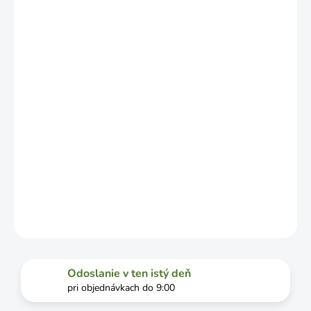
NO MÔŽE SA
LÍŠIŤ V
ZÁVISLOSTI
OD
VYŤAŽENOSTI
DOPRAVCU.
MOŽNOSTI
DORUČENIA
−
+
Pridať do košíka
DETAILNÉ INFORMÁCIE
OPÝTAŤ SA
STRÁŽIŤ
Odoslanie v ten istý deň
pri objednávkach do 9:00