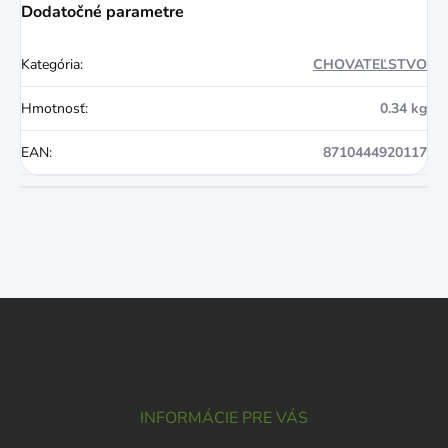
Dodatočné parametre
Kategória
:
CHOVATEĽSTVO
Hmotnosť
:
0.34 kg
EAN
:
8710444920117
Z
á
p
ä
t
i
INFORMÁCIE PRE VÁS
e