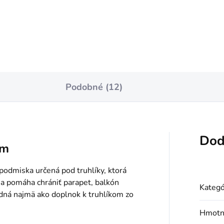
Do košíka
Do košíka
Podobné (12)
Dod
cm
odmiska určená pod truhlíky, ktorá
 a pomáha chrániť parapet, balkón
Kategó
dná najmä ako doplnok k truhlíkom zo
Hmotn