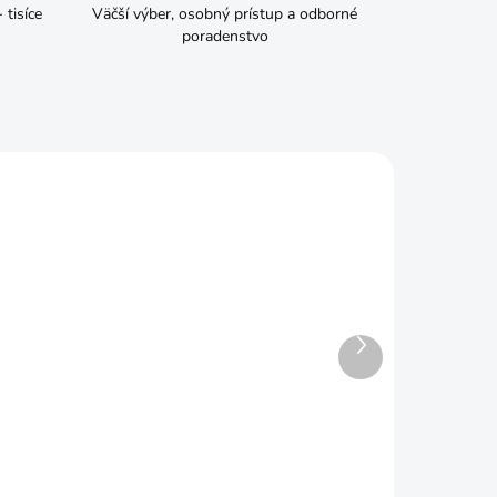
tisíce
Väčší výber, osobný prístup a odborné
poradenstvo
Ďalší
produkt
ADOM
SKLADOM
IWKO460 Vklad insert 46cm
€8,99