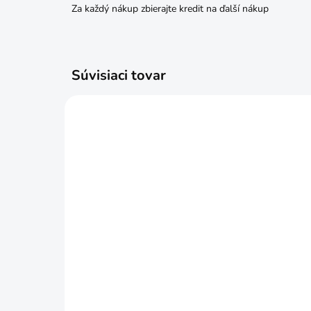
Za každý nákup zbierajte kredit na ďalší nákup
Súvisiaci tovar
SKLADOM
Podložka pod kvetináč drevo
UK 
35cm nosnosť 100kg
28
€11,59
€7