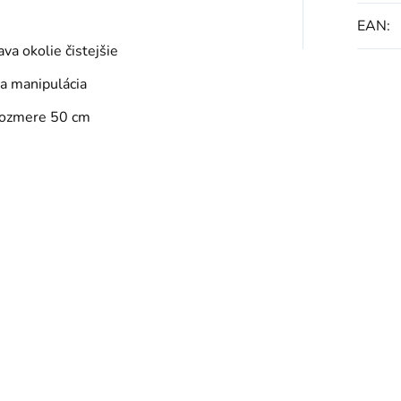
EAN
:
va okolie čistejšie
 a manipulácia
 rozmere 50 cm