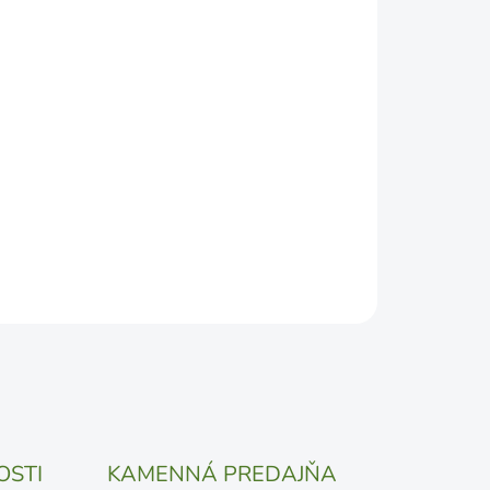
2026
DEPODOBNEJŠÍ TERMÍN DORUČENIA, NO MÔŽE SA
ŽENOSTI DOPRAVCU.
Pridať do košíka
OSTI
KAMENNÁ PREDAJŇA