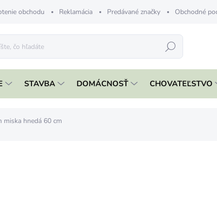
tenie obchodu
Reklamácia
Predávané značky
Obchodné po
Hľadať
E
STAVBA
DOMÁCNOSŤ
CHOVATEĽSTVO
n miska hnedá 60 cm
nia
ZNAČKA:
PLASTKON
€2,29
€1,86 bez DPH
Jednotková
SKLADOM
cena: