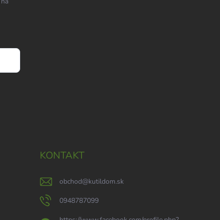
 na
KONTAKT
obchod
@
kutildom.sk
0948787099
https://www.facebook.com/profile.php?