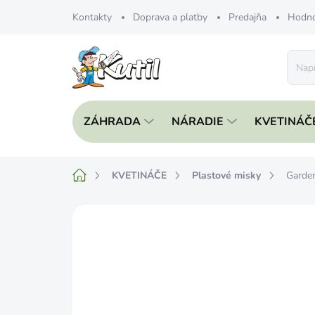
Prejsť
Kontakty
Doprava a platby
Predajňa
Hodno
na
obsah
ZÁHRADA
NÁRADIE
KVETINÁČ
Domov
KVETINÁČE
Plastové misky
Garde
Neohodnotené
Podrobnosti hodnote