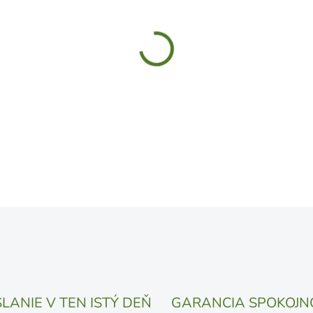
MÔŽEME DORUČIŤ DO:
11.8.
UVEDENÝ DÁTUM JE NAJPRAV
LÍŠIŤ V ZÁVISLOSTI OD VYŤA
MOŽNOSTI DORUČENIA
−
+
DETAILNÉ INFORMÁCIE
OPÝTAŤ SA
STRÁŽIŤ
LANIE V TEN ISTÝ DEŇ
GARANCIA SPOKOJN