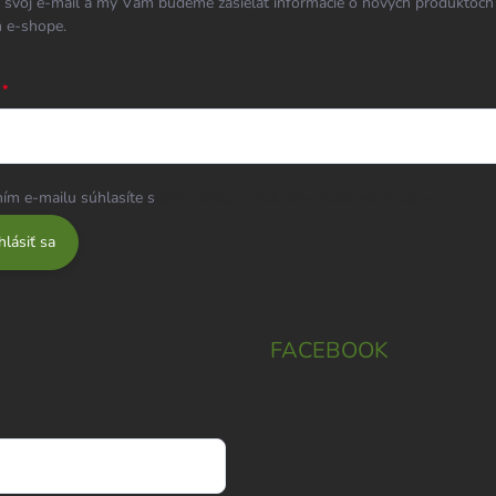
 svoj e-mail a my Vám budeme zasielať informácie o nových produktoch
 e-shope.
ím e-mailu súhlasíte s
podmienkami ochrany osobných údajov
hlásiť sa
FACEBOOK