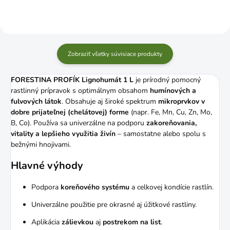
Zobraziť všetky súvisiace produkty
FORESTINA PROFÍK Lignohumát 1 L
je prírodný pomocný
rastlinný prípravok s optimálnym obsahom
humínových a
fulvových látok
. Obsahuje aj široké spektrum
mikroprvkov v
dobre prijateľnej (chelátovej) forme
(napr. Fe, Mn, Cu, Zn, Mo,
B, Co). Používa sa univerzálne na podporu
zakoreňovania,
vitality a lepšieho využitia živín
– samostatne alebo spolu s
bežnými hnojivami.
Hlavné výhody
Podpora
koreňového systému
a celkovej kondície rastlín.
Univerzálne použitie pre okrasné aj úžitkové rastliny.
Aplikácia
zálievkou
aj
postrekom na list
.