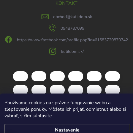
KONTAKT
obchod
@
kutildom.sk
0948787099
https://www.facebook.com/profile.php?id=61583720870742
kutildom.sk/
Používame cookies na správne fungovanie webu a
zlepšovanie ponuky. Môžete ich prijať, odmietnuť alebo si
vybrať, s čím súhlasíte.
Copyright 2026
kutildom.sk
. Všetky práva vyhradené.
Upraviť nastavenie
Nastavenie
cookies