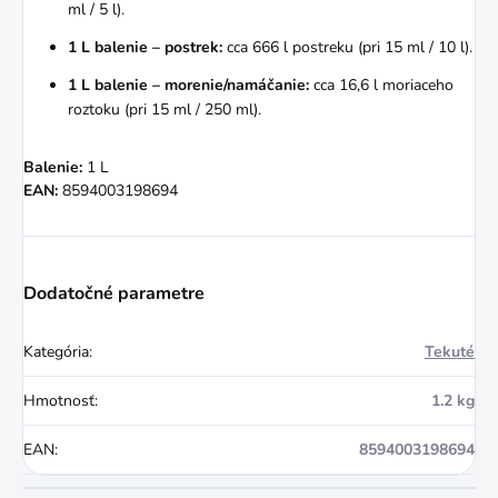
ml / 5 l).
1 L balenie – postrek:
cca 666 l postreku (pri 15 ml / 10 l).
1 L balenie – morenie/namáčanie:
cca 16,6 l moriaceho
roztoku (pri 15 ml / 250 ml).
Balenie:
1 L
EAN:
8594003198694
Dodatočné parametre
Kategória
:
Tekuté
Hmotnosť
:
1.2 kg
EAN
:
8594003198694