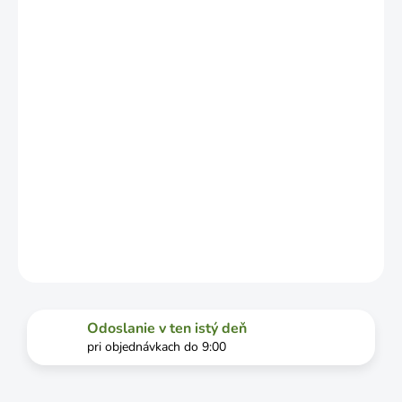
ZÁVISLOSTI
OD
VYŤAŽENOSTI
DOPRAVCU.
MOŽNOSTI
DORUČENIA
−
+
Pridať do košíka
DETAILNÉ INFORMÁCIE
OPÝTAŤ SA
STRÁŽIŤ
Odoslanie v ten istý deň
pri objednávkach do 9:00