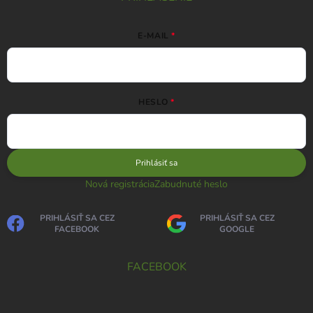
E-MAIL
HESLO
Prihlásiť sa
Nová registrácia
Zabudnuté heslo
PRIHLÁSIŤ SA CEZ
PRIHLÁSIŤ SA CEZ
FACEBOOK
GOOGLE
FACEBOOK