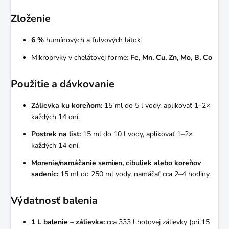
Zloženie
6 %
humínových a fulvových látok
Mikroprvky v chelátovej forme:
Fe, Mn, Cu, Zn, Mo, B, Co
Použitie a dávkovanie
Zálievka ku koreňom:
15 ml do 5 l vody, aplikovať 1–2×
každých 14 dní.
Postrek na list:
15 ml do 10 l vody, aplikovať 1–2×
každých 14 dní.
Morenie/namáčanie semien, cibuliek alebo koreňov
sadeníc:
15 ml do 250 ml vody, namáčať cca 2–4 hodiny.
Výdatnosť balenia
1 L balenie – zálievka:
cca 333 l hotovej zálievky (pri 15