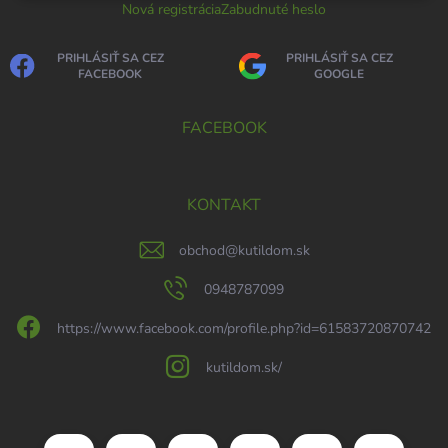
Nová registrácia
Zabudnuté heslo
PRIHLÁSIŤ SA CEZ
PRIHLÁSIŤ SA CEZ
FACEBOOK
GOOGLE
FACEBOOK
KONTAKT
obchod
@
kutildom.sk
0948787099
https://www.facebook.com/profile.php?id=61583720870742
kutildom.sk/