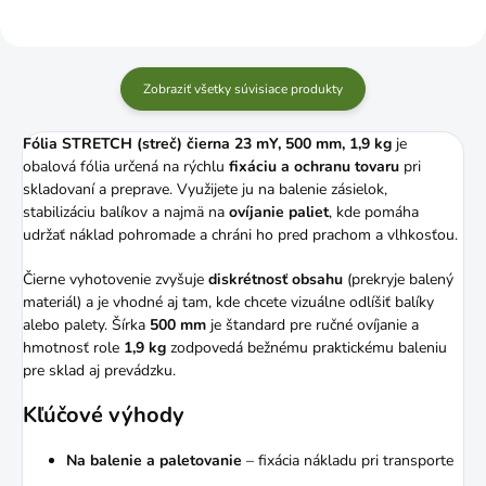
Zobraziť všetky súvisiace produkty
Fólia STRETCH (streč) čierna 23 mY, 500 mm, 1,9 kg
je
obalová fólia určená na rýchlu
fixáciu a ochranu tovaru
pri
skladovaní a preprave. Využijete ju na balenie zásielok,
stabilizáciu balíkov a najmä na
ovíjanie paliet
, kde pomáha
udržať náklad pohromade a chráni ho pred prachom a vlhkosťou.
Čierne vyhotovenie zvyšuje
diskrétnosť obsahu
(prekryje balený
materiál) a je vhodné aj tam, kde chcete vizuálne odlíšiť balíky
alebo palety. Šírka
500 mm
je štandard pre ručné ovíjanie a
hmotnosť role
1,9 kg
zodpovedá bežnému praktickému baleniu
pre sklad aj prevádzku.
Kľúčové výhody
Na balenie a paletovanie
– fixácia nákladu pri transporte