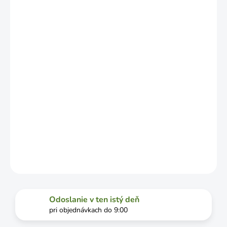
NO MÔŽE SA
LÍŠIŤ V
ZÁVISLOSTI
OD
VYŤAŽENOSTI
DOPRAVCU.
MOŽNOSTI
DORUČENIA
−
+
Pridať do košíka
DETAILNÉ INFORMÁCIE
OPÝTAŤ SA
STRÁŽIŤ
Odoslanie v ten istý deň
pri objednávkach do 9:00