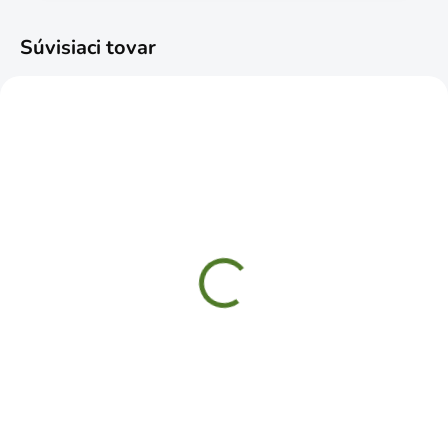
Súvisiaci tovar
SKLADOM
SKLADOM
Gumáky čižmy čierne č.
Rukavice DILA
40
textil/koža 9" L
€12,49
€2,49
Do košíka
Do košíka