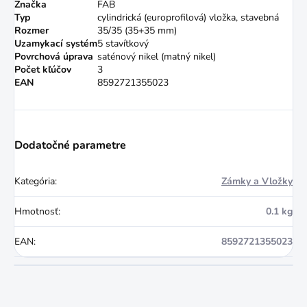
Značka
FAB
Typ
cylindrická (europrofilová) vložka, stavebná
Rozmer
35/35 (35+35 mm)
Uzamykací systém
5 stavítkový
Povrchová úprava
saténový nikel (matný nikel)
Počet kľúčov
3
EAN
8592721355023
Dodatočné parametre
Kategória
:
Zámky a Vložky
Hmotnosť
:
0.1 kg
EAN
:
8592721355023