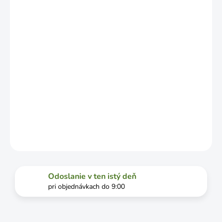
ZÁVISLOSTI
OD
VYŤAŽENOSTI
DOPRAVCU.
MOŽNOSTI
DORUČENIA
−
+
Pridať do košíka
DETAILNÉ INFORMÁCIE
OPÝTAŤ SA
STRÁŽIŤ
Odoslanie v ten istý deň
pri objednávkach do 9:00