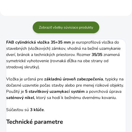
Zobraziť všetky súvisiace produkty
FAB cylindrická vložka 35+35 mm
je europrofilová vložka do
stavebných (vložkových) zámkov, vhodná na bežné uzamykanie
dverí, bránok a technických priestorov. Rozmer
35/35
znamená
symetrické vyhotovenie (rovnaká dĺžka na obe strany od
stredovej skrutky).
Vložka je určená pre
základnú úroveň zabezpečenia
, typicky na
dočasné uzavretie počas stavby alebo pre menej rizikové objekty.
Použitý je
5 stavítkový uzamykací systém
a povrchová úprava
saténový nikel
, ktorý sa hodí k bežnému dvernému kovaniu.
Súčasťou sú
3 kľúče
.
Technické parametre