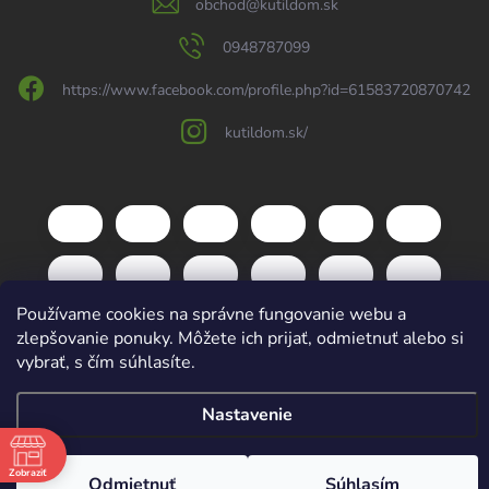
obchod
@
kutildom.sk
0948787099
https://www.facebook.com/profile.php?id=61583720870742
kutildom.sk/
Používame cookies na správne fungovanie webu a
zlepšovanie ponuky. Môžete ich prijať, odmietnuť alebo si
vybrať, s čím súhlasíte.
Copyright 2026
kutildom.sk
. Všetky práva vyhradené.
Upraviť nastavenie
Nastavenie
cookies
Vytvoril Shoptet
Zobraziť
Odmietnuť
Súhlasím