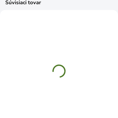
Súvisiaci tovar
SKLADOM
SKLADOM
WZP 140 Zástrč
WOS 70 Zástrč s
zamykacia rovná
guľatým jazdcom úzka
140x55x5,0 mm
70x10mm
€3,19
€2,49
Do košíka
Do košíka