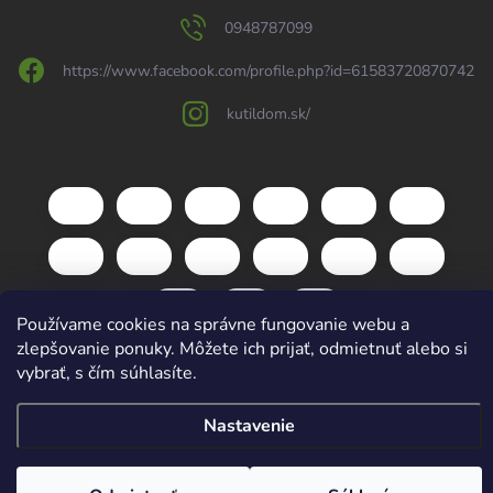
0948787099
https://www.facebook.com/profile.php?id=61583720870742
kutildom.sk/
Používame cookies na správne fungovanie webu a
zlepšovanie ponuky. Môžete ich prijať, odmietnuť alebo si
vybrať, s čím súhlasíte.
Copyright 2026
kutildom.sk
. Všetky práva vyhradené.
Upraviť nastavenie
cookies
Nastavenie
Vytvoril Shoptet