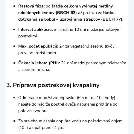
Rastová fáza:
od štádia
celkom vyvinutej metliny,
oddelených kvetov (BBCH 63)
až po fázu
začiatku
dotýkania sa bobúľ – uzatvárania strapcov (BBCH 77)
.
Interval aplikácie:
minimálne 10 dní medzi jednotlivými
postrekmi.
Max. počet aplikácií:
2× za vegetačnú sezónu (kvôli
prevencii rezistencie).
Čakacia lehota (PHI):
21 dní medzi posledným ošetrením
a zberom hrozna.
3. Príprava postrekovej kvapaliny
Odmerané množstvo prípravku (6,5 ml na 10 l vody)
nalejte do nádrže postrekovača naplnenej približne do
polovice vodou.
Za stáleho miešania doplňte vodu na požadovaný objem
(10 l) a opäť premiešajte.