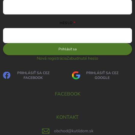
HESLO
Prihlásiť sa
Nová registrácia
Zabudnuté heslo
PRIHLÁSIŤ SA CEZ
PRIHLÁSIŤ SA CEZ
FACEBOOK
GOOGLE
FACEBOOK
KONTAKT
obchod
@
kutildom.sk