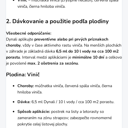
Vinič
– múčnatka viniča (
Erysiphe necator
), červená spála
viniča, čierna hniloba viniča.
2. Dávkovanie a použitie podľa plodiny
Všeobecné odporúčanie:
Dynali aplikujte
preventívne alebo pri prvých príznakoch
choroby
, vždy v čase aktívneho rastu viniča. Na menších plochách
v záhrade je základná dávka
6,5 ml do 10 l vody na cca 100 m2
porastu
. Interval medzi aplikáciami je
minimálne 10 dní
a celkovo
je povolené
max. 2 ošetrenia za sezónu
.
Plodina: Vinič
Choroby:
múčnatka viniča, červená spála viniča, čierna
hniloba viniča.
Dávka:
6,5 ml Dynali / 10 l vody / cca 100 m2 porastu.
Spôsob aplikácie:
postrek na listy a letorasty so
zameraním na zónu strapcov; zabezpečte rovnomerné
pokrytie celej listovej plochy.