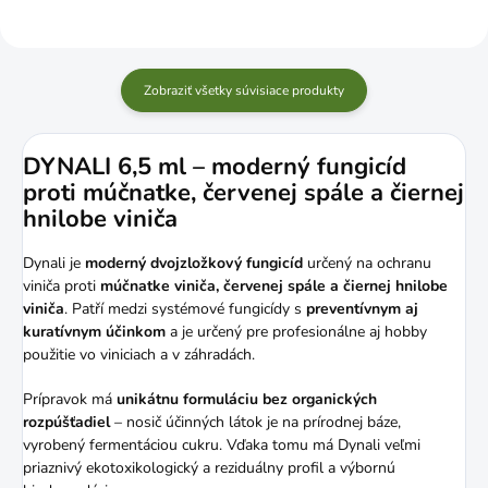
Zobraziť všetky súvisiace produkty
DYNALI 6,5 ml – moderný fungicíd
proti múčnatke, červenej spále a čiernej
hnilobe viniča
Dynali je
moderný dvojzložkový fungicíd
určený na ochranu
viniča proti
múčnatke viniča, červenej spále a čiernej hnilobe
viniča
. Patří medzi systémové fungicídy s
preventívnym aj
kuratívnym účinkom
a je určený pre profesionálne aj hobby
použitie vo viniciach a v záhradách.
Prípravok má
unikátnu formuláciu bez organických
rozpúšťadiel
– nosič účinných látok je na prírodnej báze,
vyrobený fermentáciou cukru. Vďaka tomu má Dynali veľmi
priaznivý ekotoxikologický a reziduálny profil a výbornú