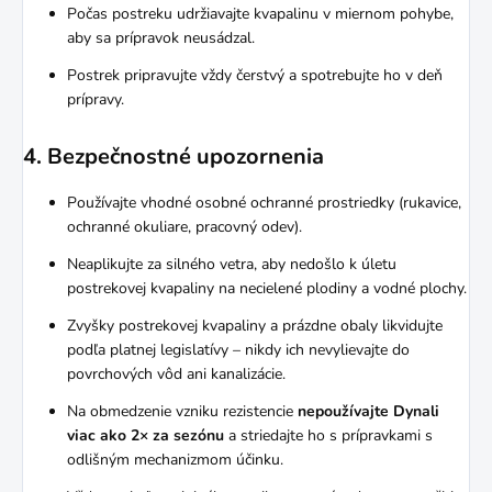
Počas postreku udržiavajte kvapalinu v miernom pohybe,
aby sa prípravok neusádzal.
Postrek pripravujte vždy čerstvý a spotrebujte ho v deň
prípravy.
4. Bezpečnostné upozornenia
Používajte vhodné osobné ochranné prostriedky (rukavice,
ochranné okuliare, pracovný odev).
Neaplikujte za silného vetra, aby nedošlo k úletu
postrekovej kvapaliny na necielené plodiny a vodné plochy.
Zvyšky postrekovej kvapaliny a prázdne obaly likvidujte
podľa platnej legislatívy – nikdy ich nevylievajte do
povrchových vôd ani kanalizácie.
Na obmedzenie vzniku rezistencie
nepoužívajte Dynali
viac ako 2× za sezónu
a striedajte ho s prípravkami s
odlišným mechanizmom účinku.