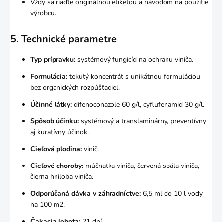
Vždy sa riaďte originálnou etiketou a návodom na použitie
výrobcu.
5. Technické parametre
Typ prípravku:
systémový fungicíd na ochranu viniča.
Formulácia:
tekutý koncentrát s unikátnou formuláciou
bez organických rozpúšťadiel.
Účinné látky:
difenoconazole 60 g/l, cyflufenamid 30 g/l.
Spôsob účinku:
systémový a translaminárny, preventívny
aj kuratívny účinok.
Cieľová plodina:
vinič.
Cieľové choroby:
múčnatka viniča, červená spála viniča,
čierna hniloba viniča.
Odporúčaná dávka v záhradníctve:
6,5 ml do 10 l vody
na 100 m2.
Čakacia lehota:
21 dní.