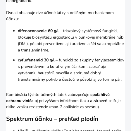
biodegradáciu.
Dynali obsahuje dve účinné látky s odlišným mechanizmom
účinku:
difenoconazole 60 g/l
– triazolový systémový fungicíd,
blokuje biosyntézu ergosterolu v bunkovej membráne húb
(DMI), pôsobí preventívne aj kuratívne a šíri sa akropetálne
a translaminárne,
cyflufenamid 30 g/l
– fungicíd zo skupiny fenylacetamidov
s preventívnym a kuratívnym účinkom, zabraňuje
vytváraniu haustórií, mycélia a spór, má dobrý
translaminárny pohyb a čiastočne pôsobí aj vo forme pár.
Kombinácia týchto účinných látok zabezpečuje
spoľahlivú
ochranu viniča
aj pri vyššom infekčnom tlaku a zároveň znižuje
riziko vzniku rezistencie (max. 2 aplikácie za sezónu).
Spektrum účinku – prehľad plodín