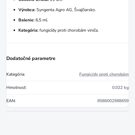
Výrobca:
Syngenta Agro AG, Švajčiarsko.
Balenie:
6,5 ml.
Kategória:
fungicídy proti chorobám viniča.
Dodatočné parametre
Kategória
:
Fungicídy proti chorobám
Hmotnosť
:
0.022 kg
EAN
:
8586002988659