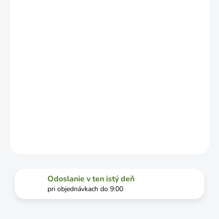
ZÁVISLOSTI
OD
VYŤAŽENOSTI
DOPRAVCU.
MOŽNOSTI
DORUČENIA
−
+
Pridať do košíka
DETAILNÉ INFORMÁCIE
OPÝTAŤ SA
STRÁŽIŤ
Odoslanie v ten istý deň
pri objednávkach do 9:00