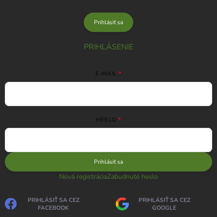
údajov
Prihlásiť sa
PRIHLÁSENIE
E-MAIL
HESLO
Prihlásiť sa
Nová registrácia
Zabudnuté heslo
PRIHLÁSIŤ SA CEZ
PRIHLÁSIŤ SA CEZ
FACEBOOK
GOOGLE