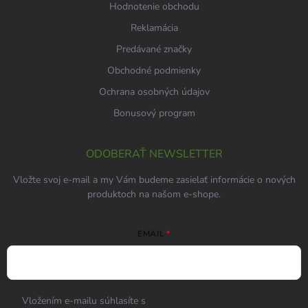
Hodnotenie obchodu
Reklamácia
Predávané značky
Obchodné podmienky
Ochrana osobných údajov
Bonusový program
ODOBERAŤ NEWSLETTER
Vložte svoj e-mail a my Vám budeme zasielať informácie o nových
produktoch na našom e-shope.
EMAIL
Vložením e-mailu súhlasíte s
podmienkami ochrany osobných