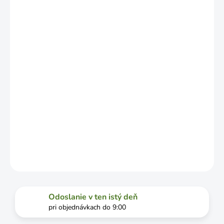
NO MÔŽE SA
LÍŠIŤ V
ZÁVISLOSTI
OD
VYŤAŽENOSTI
DOPRAVCU.
MOŽNOSTI
DORUČENIA
−
+
Pridať do košíka
DETAILNÉ INFORMÁCIE
OPÝTAŤ SA
STRÁŽIŤ
Odoslanie v ten istý deň
pri objednávkach do 9:00