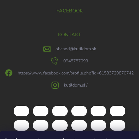
FACEBOOK
KONTAKT
obchod
@
kutildom.sk
0948787099
https://www.facebook.com/profile.php?id=61583720870742
kutildom.sk/