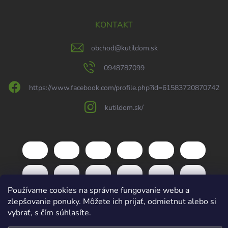
KONTAKT
obchod
@
kutildom.sk
0948787099
https://www.facebook.com/profile.php?id=61583720870742
kutildom.sk/
Používame cookies na správne fungovanie webu a
zlepšovanie ponuky. Môžete ich prijať, odmietnuť alebo si
vybrať, s čím súhlasíte.