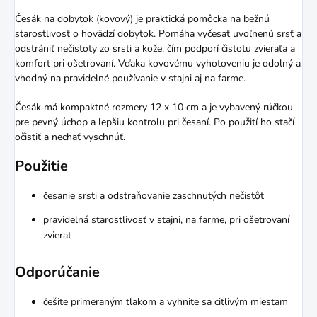
Česák na dobytok (kovový) je praktická pomôcka na bežnú
starostlivosť o hovädzí dobytok. Pomáha vyčesať uvoľnenú srsť a
odstrániť nečistoty zo srsti a kože, čím podporí čistotu zvieraťa a
komfort pri ošetrovaní. Vďaka kovovému vyhotoveniu je odolný a
vhodný na pravidelné používanie v stajni aj na farme.
Česák má kompaktné rozmery 12 x 10 cm a je vybavený rúčkou
pre pevný úchop a lepšiu kontrolu pri česaní. Po použití ho stačí
očistiť a nechať vyschnúť.
Použitie
česanie srsti a odstraňovanie zaschnutých nečistôt
pravidelná starostlivosť v stajni, na farme, pri ošetrovaní
zvierat
Odporúčanie
češite primeraným tlakom a vyhnite sa citlivým miestam