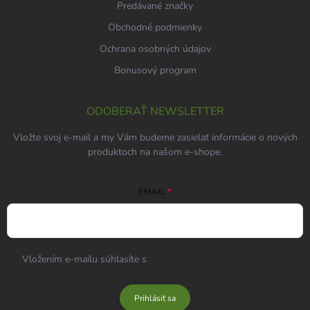
Predávané značky
Obchodné podmienky
Ochrana osobných údajov
Bonusový program
ODOBERAŤ NEWSLETTER
Vložte svoj e-mail a my Vám budeme zasielať informácie o nových
produktoch na našom e-shope.
EMAIL
Vložením e-mailu súhlasíte s
podmienkami ochrany osobných
údajov
Prihlásiť sa