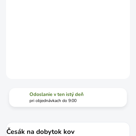
DOPRAVCU.
MOŽNOSTI
DORUČENIA
−
+
Pridať do košíka
DETAILNÉ INFORMÁCIE
OPÝTAŤ SA
STRÁŽIŤ
Odoslanie v ten istý deň
pri objednávkach do 9:00
Česák na dobytok kov