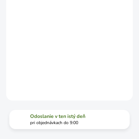
LÍŠIŤ V
ZÁVISLOSTI
OD
VYŤAŽENOSTI
DOPRAVCU.
MOŽNOSTI
DORUČENIA
−
+
Pridať do košíka
DETAILNÉ INFORMÁCIE
OPÝTAŤ SA
STRÁŽIŤ
Odoslanie v ten istý deň
pri objednávkach do 9:00