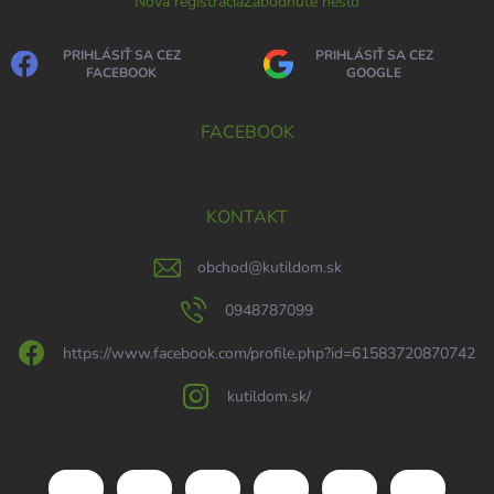
Nová registrácia
Zabudnuté heslo
PRIHLÁSIŤ SA CEZ
PRIHLÁSIŤ SA CEZ
FACEBOOK
GOOGLE
FACEBOOK
KONTAKT
obchod
@
kutildom.sk
0948787099
https://www.facebook.com/profile.php?id=61583720870742
kutildom.sk/