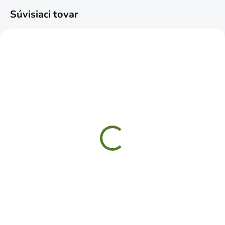
Súvisiaci tovar
SKLADOM
SKLADOM
Gumáky čižmy čierne č.
Gumáky čižmy čierne č.
37
40
€9,99
€12,49
Do košíka
Do košíka