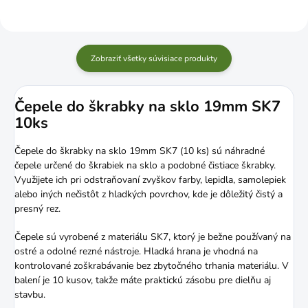
Zobraziť všetky súvisiace produkty
Čepele do škrabky na sklo 19mm SK7
10ks
Čepele do škrabky na sklo 19mm SK7 (10 ks) sú náhradné
čepele určené do škrabiek na sklo a podobné čistiace škrabky.
Využijete ich pri odstraňovaní zvyškov farby, lepidla, samolepiek
alebo iných nečistôt z hladkých povrchov, kde je dôležitý čistý a
presný rez.
Čepele sú vyrobené z materiálu SK7, ktorý je bežne používaný na
ostré a odolné rezné nástroje. Hladká hrana je vhodná na
kontrolované zoškrabávanie bez zbytočného trhania materiálu. V
balení je 10 kusov, takže máte praktickú zásobu pre dielňu aj
stavbu.