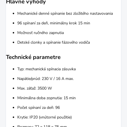
Hlavné výhody
Mechanické denné spínanie bez zložitého nastavovania
96 spínaní za deň, minimálny krok 15 min
Možnosť ručného zapnutia
Detské clonky a spínanie fázového vodiča
Technické parametre
Typ: mechanická spínacia zásuvka
Napätie/prúd: 230 V / 16 A max.
Max. záťaž: 3500 W
Minimálna doba zopnutia: 15 min
Počet spínaní za deň: 96
Krytie: IP20 (vnútorné použitie)
Rozmery: 72 x 118 x 75 mm