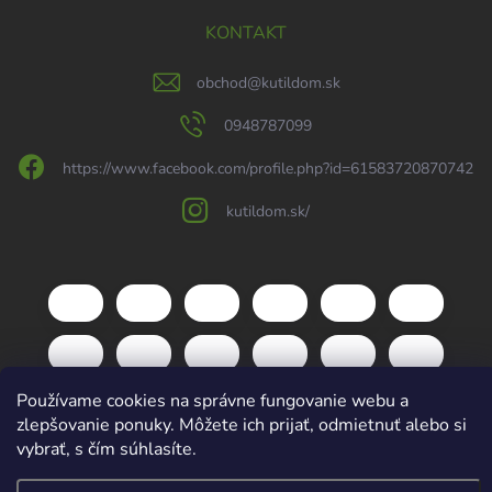
KONTAKT
obchod
@
kutildom.sk
0948787099
https://www.facebook.com/profile.php?id=61583720870742
kutildom.sk/
Používame cookies na správne fungovanie webu a
zlepšovanie ponuky. Môžete ich prijať, odmietnuť alebo si
vybrať, s čím súhlasíte.
Copyright 2026
kutildom.sk
. Všetky práva vyhradené.
Upraviť nastavenie