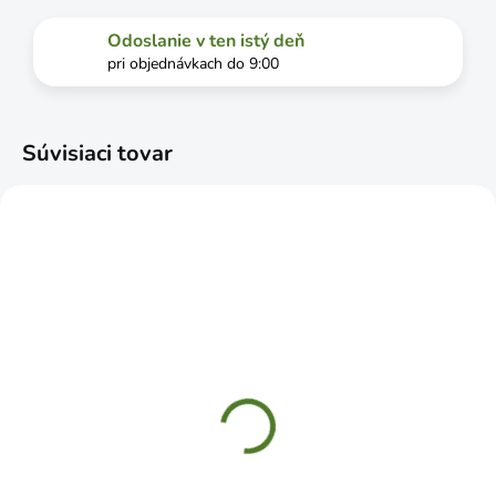
Odoslanie v ten istý deň
pri objednávkach do 9:00
Súvisiaci tovar
SKLADOM
SKLADOM
OSRAM LED Žiarovka
OSRAM LED Žiarovka
E27 10W teplá biela
E27 8,5W neutrálna
biela
€3,49
€2,79