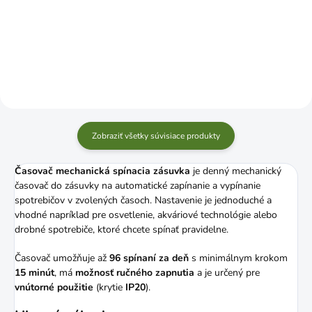
Do košíka
Do košíka
Zobraziť všetky súvisiace produkty
Časovač mechanická spínacia zásuvka
je denný mechanický
časovač do zásuvky na automatické zapínanie a vypínanie
spotrebičov v zvolených časoch. Nastavenie je jednoduché a
vhodné napríklad pre osvetlenie, akváriové technológie alebo
drobné spotrebiče, ktoré chcete spínať pravidelne.
Časovač umožňuje až
96 spínaní za deň
s minimálnym krokom
15 minút
, má
možnosť ručného zapnutia
a je určený pre
vnútorné použitie
(krytie
IP20
).