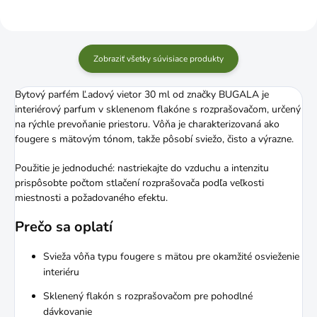
Zobraziť všetky súvisiace produkty
Bytový parfém Ľadový vietor 30 ml od značky BUGALA je
interiérový parfum v sklenenom flakóne s rozprašovačom, určený
na rýchle prevoňanie priestoru. Vôňa je charakterizovaná ako
fougere s mätovým tónom, takže pôsobí sviežo, čisto a výrazne.
Použitie je jednoduché: nastriekajte do vzduchu a intenzitu
prispôsobte počtom stlačení rozprašovača podľa veľkosti
miestnosti a požadovaného efektu.
Prečo sa oplatí
Svieža vôňa typu fougere s mätou pre okamžité osvieženie
interiéru
Sklenený flakón s rozprašovačom pre pohodlné
dávkovanie