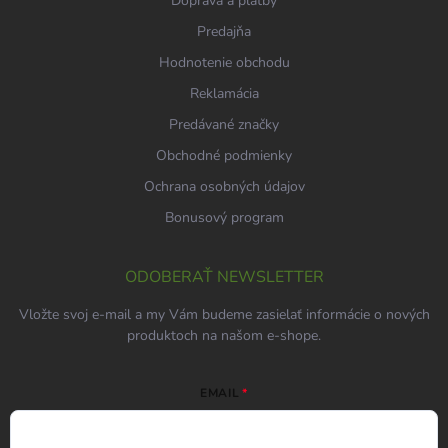
Doprava a platby
Predajňa
Hodnotenie obchodu
Reklamácia
Predávané značky
Obchodné podmienky
Ochrana osobných údajov
Bonusový program
ODOBERAŤ NEWSLETTER
Vložte svoj e-mail a my Vám budeme zasielať informácie o nových
produktoch na našom e-shope.
EMAIL