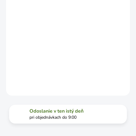
ZÁVISLOSTI
OD
VYŤAŽENOSTI
DOPRAVCU.
MOŽNOSTI
DORUČENIA
−
+
Pridať do košíka
DETAILNÉ INFORMÁCIE
OPÝTAŤ SA
STRÁŽIŤ
Odoslanie v ten istý deň
pri objednávkach do 9:00