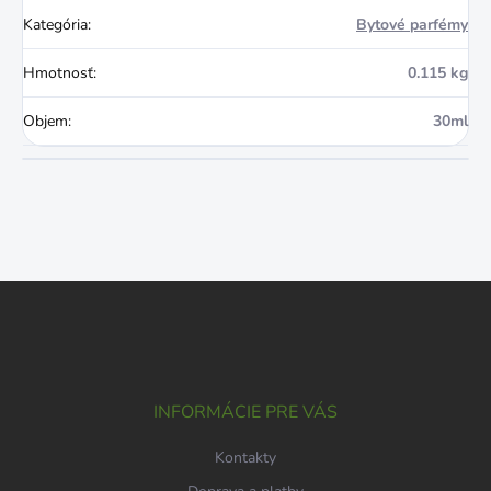
Kategória
:
Bytové parfémy
Hmotnosť
:
0.115 kg
Objem
:
30ml
Z
á
p
ä
t
i
INFORMÁCIE PRE VÁS
e
Kontakty