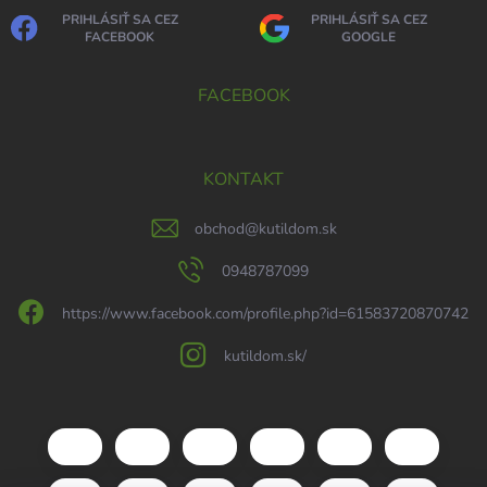
PRIHLÁSIŤ SA CEZ
PRIHLÁSIŤ SA CEZ
FACEBOOK
GOOGLE
FACEBOOK
KONTAKT
obchod
@
kutildom.sk
0948787099
https://www.facebook.com/profile.php?id=61583720870742
kutildom.sk/