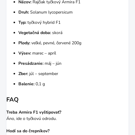
Názov:
Rajčiak tyčkový Armira F1
Druh:
Solanum lycopersicum
Typ:
tyčkový hybrid F1
Vegetačná doba:
skorá
Plody:
veľké, pevné, červené 200g
Výsev:
marec – apríl
Presádzanie:
máj – jún
Zber:
júl – september
Balenie:
0,1 g
FAQ
Treba Armira F1 vyštipovať?
Áno, ide o tyčkovú odrodu.
Hodí sa do črepníkov?