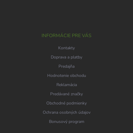
Z
á
p
ä
t
i
INFORMÁCIE PRE VÁS
e
Kontakty
Doprava a platby
Predajňa
Hodnotenie obchodu
Reklamácia
Predávané značky
Obchodné podmienky
Ochrana osobných údajov
Bonusový program