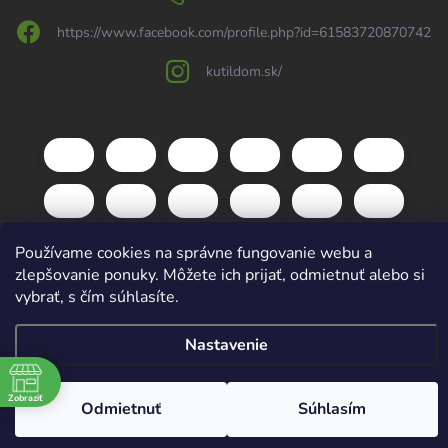
https://www.facebook.com/profile.php?id=61583720870742
kutildom.sk/
Používame cookies na správne fungovanie webu a
zlepšovanie ponuky. Môžete ich prijať, odmietnuť alebo si
vybrať, s čím súhlasíte.
Copyright 2026
kutildom.sk
. Všetky práva vyhradené.
Upraviť nastavenie
cookies
Nastavenie
Vytvoril Shoptet
Zobraziť
Odmietnuť
Súhlasím