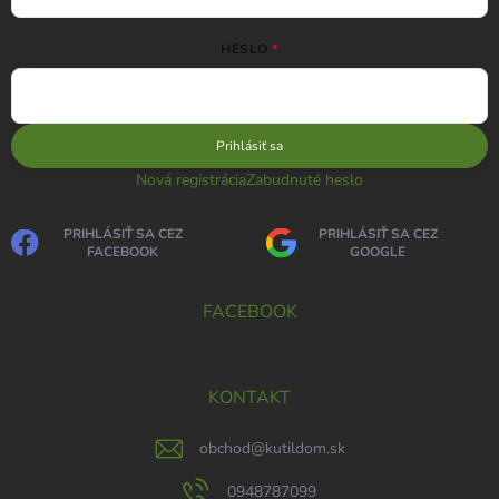
HESLO
Prihlásiť sa
Nová registrácia
Zabudnuté heslo
PRIHLÁSIŤ SA CEZ
PRIHLÁSIŤ SA CEZ
FACEBOOK
GOOGLE
FACEBOOK
KONTAKT
obchod
@
kutildom.sk
0948787099