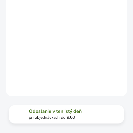
LÍŠIŤ V
ZÁVISLOSTI
OD
VYŤAŽENOSTI
DOPRAVCU.
MOŽNOSTI
DORUČENIA
−
+
Pridať do košíka
DETAILNÉ INFORMÁCIE
OPÝTAŤ SA
STRÁŽIŤ
Odoslanie v ten istý deň
pri objednávkach do 9:00