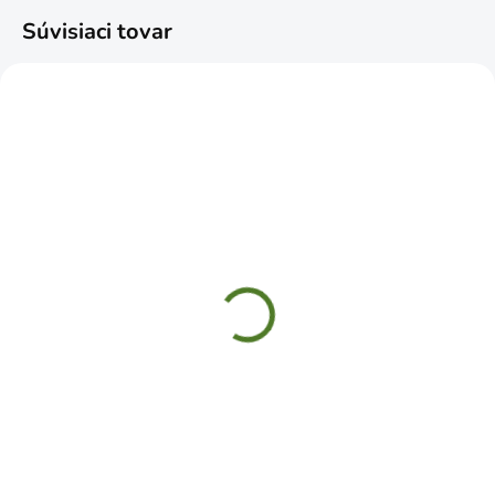
Súvisiaci tovar
SKLADOM
NEDOSTUPNÉ
SEMO Nechtík lekársky
SEMO Rasca lúčna
5942 1g
REKORD 5923 2g
€1,09
€0,74
Do košíka
Do košíka