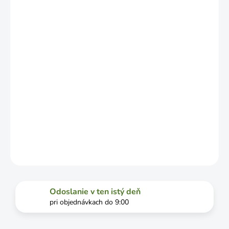
LÍŠIŤ V
ZÁVISLOSTI
OD
VYŤAŽENOSTI
DOPRAVCU.
MOŽNOSTI
DORUČENIA
−
+
Pridať do košíka
DETAILNÉ INFORMÁCIE
OPÝTAŤ SA
STRÁŽIŤ
Odoslanie v ten istý deň
pri objednávkach do 9:00