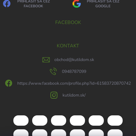
PRIHLÁSIŤ SA CEZ
PRIHLÁSIŤ SA CEZ
FACEBOOK
GOOGLE
FACEBOOK
KONTAKT
obchod
@
kutildom.sk
0948787099
https://www.facebook.com/profile.php?id=61583720870742
kutildom.sk/