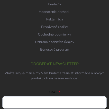
Predajňa
Hodnotenie obchodu
Reklamácia
Predávané značky
Obchodné podmienky
Ochrana osobných údajov
Bonusový program
ODOBERAŤ NEWSLETTER
Vložte svoj e-mail a my Vám budeme zasielať informácie o nových
produktoch na našom e-shope.
EMAIL