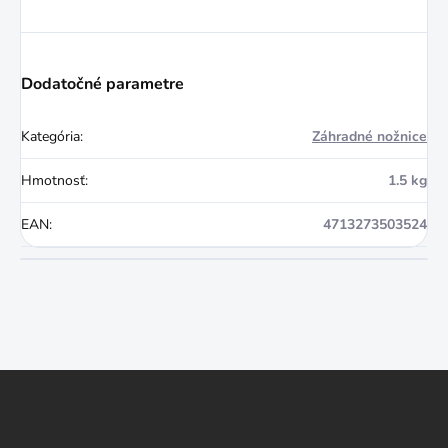
Dodatočné parametre
Kategória
:
Záhradné nožnice
Hmotnosť
:
1.5 kg
EAN
:
4713273503524
Z
á
p
ä