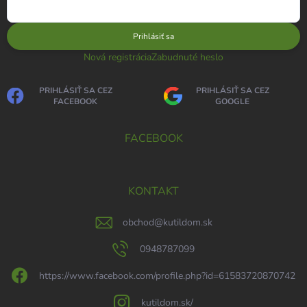
Prihlásiť sa
Nová registrácia
Zabudnuté heslo
PRIHLÁSIŤ SA CEZ
PRIHLÁSIŤ SA CEZ
FACEBOOK
GOOGLE
FACEBOOK
KONTAKT
obchod
@
kutildom.sk
0948787099
https://www.facebook.com/profile.php?id=61583720870742
kutildom.sk/