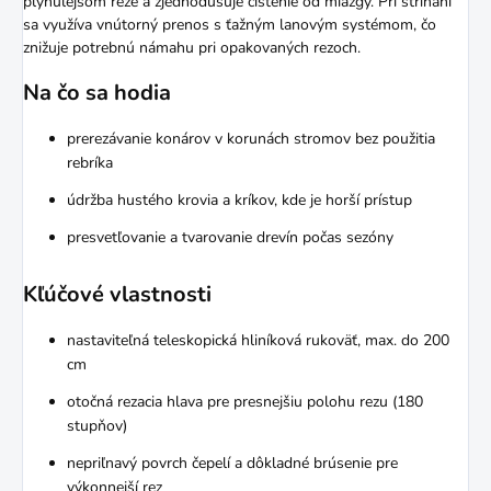
plynulejšom reze a zjednodušuje čistenie od miazgy. Pri strihaní
sa využíva vnútorný prenos s ťažným lanovým systémom, čo
znižuje potrebnú námahu pri opakovaných rezoch.
Na čo sa hodia
prerezávanie konárov v korunách stromov bez použitia
rebríka
údržba hustého krovia a kríkov, kde je horší prístup
presvetľovanie a tvarovanie drevín počas sezóny
Kľúčové vlastnosti
nastaviteľná teleskopická hliníková rukoväť, max. do 200
cm
otočná rezacia hlava pre presnejšiu polohu rezu (180
stupňov)
nepriľnavý povrch čepelí a dôkladné brúsenie pre
výkonnejší rez