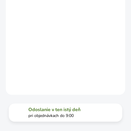
LÍŠIŤ V
ZÁVISLOSTI
OD
VYŤAŽENOSTI
DOPRAVCU.
MOŽNOSTI
DORUČENIA
−
+
Pridať do košíka
DETAILNÉ INFORMÁCIE
OPÝTAŤ SA
STRÁŽIŤ
Odoslanie v ten istý deň
pri objednávkach do 9:00