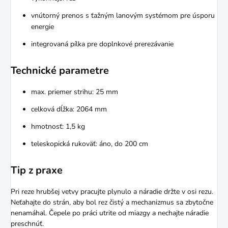
vnútorný prenos s ťažným lanovým systémom pre úsporu
energie
integrovaná pílka pre doplnkové prerezávanie
Technické parametre
max. priemer strihu: 25 mm
celková dĺžka: 2064 mm
hmotnosť: 1,5 kg
teleskopická rukoväť: áno, do 200 cm
Tip z praxe
Pri reze hrubšej vetvy pracujte plynulo a náradie držte v osi rezu.
Neťahajte do strán, aby bol rez čistý a mechanizmus sa zbytočne
nenamáhal. Čepele po práci utrite od miazgy a nechajte náradie
preschnúť.