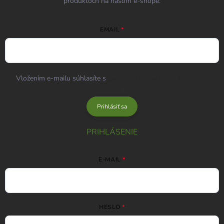
produktoch na našom e-shope.
EMAIL
Vložením e-mailu súhlasíte s
podmienkami ochrany osobných
údajov
Prihlásiť sa
PRIHLÁSENIE
E-MAIL
HESLO