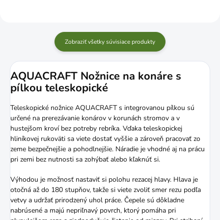
Zobraziť všetky súvisiace produkty
AQUACRAFT Nožnice na konáre s
pílkou teleskopické
Teleskopické nožnice AQUACRAFT s integrovanou pílkou sú
určené na prerezávanie konárov v korunách stromov a v
hustejšom kroví bez potreby rebríka. Vďaka teleskopickej
hliníkovej rukoväti sa viete dostať vyššie a zároveň pracovať zo
zeme bezpečnejšie a pohodlnejšie. Náradie je vhodné aj na prácu
pri zemi bez nutnosti sa zohýbať alebo kľaknúť si.
Výhodou je možnosť nastaviť si polohu rezacej hlavy. Hlava je
otočná až do 180 stupňov, takže si viete zvoliť smer rezu podľa
vetvy a udržať prirodzený uhol práce. Čepele sú dôkladne
nabrúsené a majú nepriľnavý povrch, ktorý pomáha pri