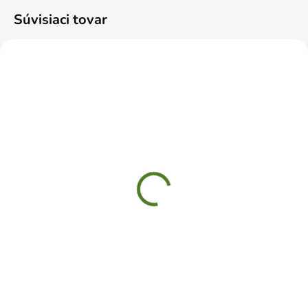
Súvisiaci tovar
SKLADOM
SKLADOM
Rukavice AROWANA
Rukavice PALAWAN
Kalmia š. 6 XS
11" lytex nylon
€1,49
€3,99
Do košíka
Do košíka