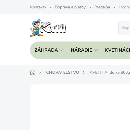
Prejsť
Kontakty
Doprava a platby
Predajňa
Hodno
na
obsah
ZÁHRADA
NÁRADIE
KVETINÁČ
Domov
CHOVATEĽSTVO
APETIT Andulka 800g
Neohodnotené
Podrobnosti hodnote