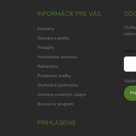
p
ä
INFORMÁCIE PRE VÁS
ODO
t
i
Vložte
Kontakty
e
našom
Doprava a platby
Predajňa
EMAIL
Hodnotenie obchodu
Reklamácia
Predávané značky
Vložen
Obchodné podmienky
Pri
Ochrana osobných údajov
Bonusový program
PRIHLÁSENIE