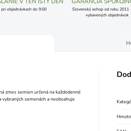
LANIE V TEN ISTÝ DEŇ
GARANCIA SPOKOJN
pri objednávkach do 9:00
Slovenský eshop od roku 2011 - 
vybavených objednávok
H
Dod
ná zmes semien určená na každodenné
na vybraných semenách a neobsahuje
Kategó
Hmotn