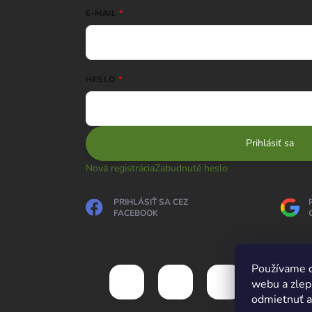
E-MAIL
HESLO
Prihlásiť sa
Nová registrácia
Zabudnuté heslo
PRIHLÁSIŤ SA CEZ
FACEBOOK
Používame c
webu a zlep
odmietnuť al