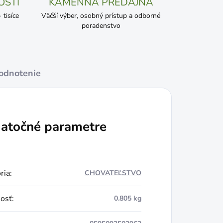
OSTI
KAMENNÁ PREDAJŇA
tisíce
Väčší výber, osobný prístup a odborné
poradenstvo
odnotenie
atočné parametre
ria
:
CHOVATEĽSTVO
osť
:
0.805 kg