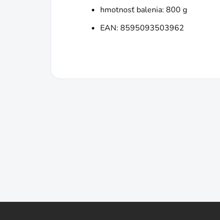
hmotnosť balenia: 800 g
EAN: 8595093503962
Z
á