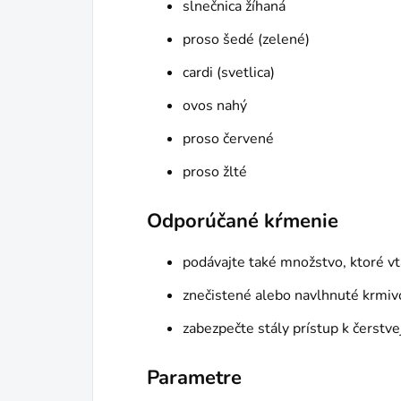
slnečnica žíhaná
proso šedé (zelené)
cardi (svetlica)
ovos nahý
proso červené
proso žlté
Odporúčané kŕmenie
podávajte také množstvo, ktoré v
znečistené alebo navlhnuté krmi
zabezpečte stály prístup k čerstve
Parametre