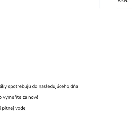
EAN
:
táky spotrebujú do nasledujúceho dňa
vo vymeňte za nové
j pitnej vode