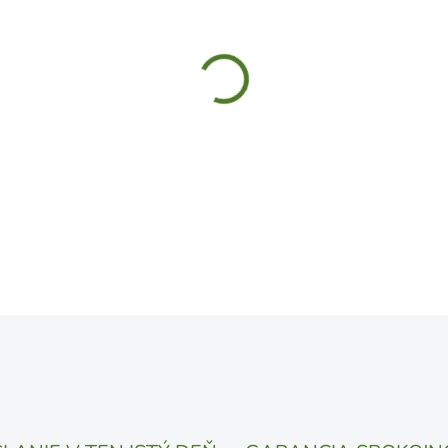
MÔŽEME DORUČIŤ DO:
10.8.
UVEDENÝ DÁTUM JE NAJPRAV
LÍŠIŤ V ZÁVISLOSTI OD VYŤA
MOŽNOSTI DORUČENIA
−
+
DETAILNÉ INFORMÁCIE
OPÝTAŤ SA
STRÁŽIŤ