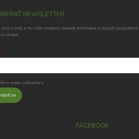
BERAŤ NEWSLETTER
 svoj e-mail a my Vám budeme zasielať informácie o nových produktoch
 e-shope.
ím e-mailu súhlasíte s
podmienkami ochrany osobných údajov
hlásiť sa
FACEBOOK