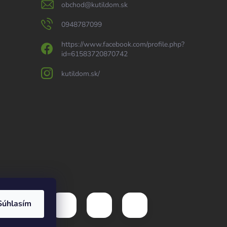
obchod
@
kutildom.sk
0948787099
https://www.facebook.com/profile.php?
id=61583720870742
kutildom.sk/
Súhlasím