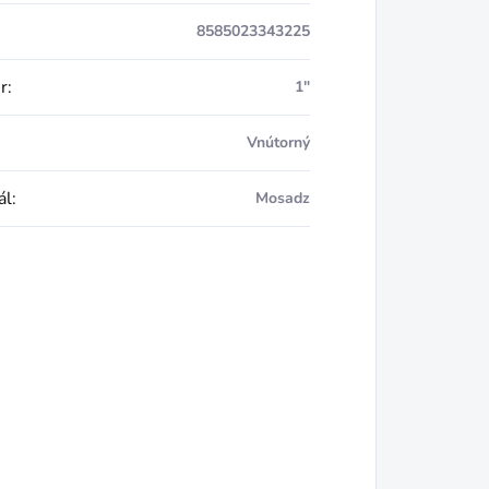
8585023343225
r
:
1"
Vnútorný
ál
:
Mosadz