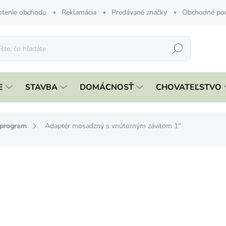
tenie obchodu
Reklamácia
Predávané značky
Obchodné po
Hľadať
E
STAVBA
DOMÁCNOSŤ
CHOVATEĽSTVO
 program
Adaptér mosadzný s vnútorným závitom 1"
nia
ZNAČKA:
STREND PRO
€2,19
€1,78 bez DPH
Jednotková
SKLADOM
cena: