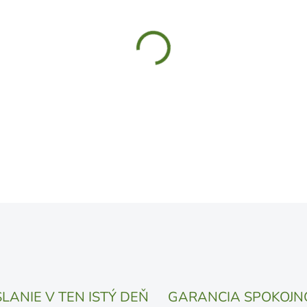
MÔŽEME DORUČIŤ DO:
10.8.
UVEDENÝ DÁTUM JE NAJPRAV
LÍŠIŤ V ZÁVISLOSTI OD VYŤA
MOŽNOSTI DORUČENIA
−
+
DETAILNÉ INFORMÁCIE
OPÝTAŤ SA
STRÁŽIŤ
LANIE V TEN ISTÝ DEŇ
GARANCIA SPOKOJN