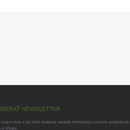
BERAŤ NEWSLETTER
 svoj e-mail a my Vám budeme zasielať informácie o nových produktoch
 e-shope.