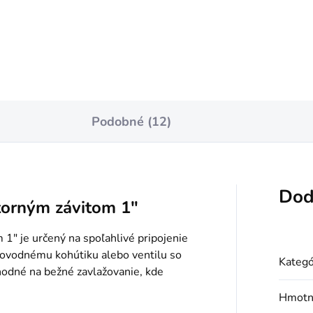
Do košíka
Do košíka
Podobné (12)
Dod
torným závitom 1"
" je určený na spoľahlivé pripojenie
dovodnému kohútiku alebo ventilu so
Kategó
odné na bežné zavlažovanie, kde
Hmotn