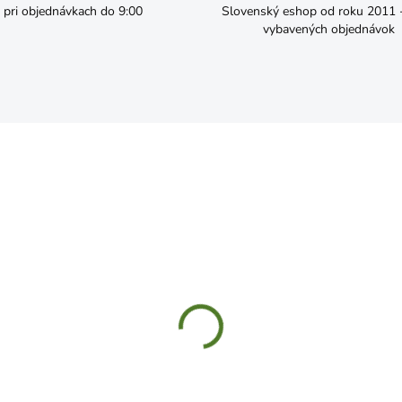
pri objednávkach do 9:00
Slovenský eshop od roku 2011 - 
vybavených objednávok
SKLADOM
SKL
LFAST Hadica na
CELLFAST Hadica s navij
rozávlahu 15m
55630 DISCOVER 30m 1/
1,99
€119,99