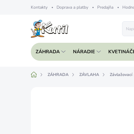
Prejsť
Kontakty
Doprava a platby
Predajňa
Hodno
na
obsah
ZÁHRADA
NÁRADIE
KVETINÁČ
Domov
ZÁHRADA
ZÁVLAHA
Závlažovací
Neohodnotené
Podrobnosti hodnote