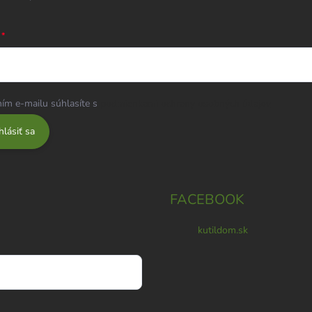
ím e-mailu súhlasíte s
podmienkami ochrany osobných údajov
hlásiť sa
FACEBOOK
kutildom.sk