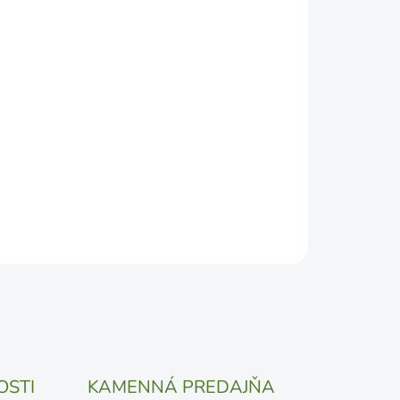
2026
DEPODOBNEJŠÍ TERMÍN DORUČENIA, NO MÔŽE SA
ŽENOSTI DOPRAVCU.
Pridať do košíka
OSTI
KAMENNÁ PREDAJŇA