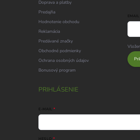
Doprava a platby
Predajňa
EMAIL
Hodnotenie obchodu
Reklamácia
Predávané značky
Vložen
Obchodné podmienky
Pri
Ochrana osobných údajov
Bonusový program
PRIHLÁSENIE
E-MAIL
HESLO