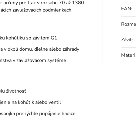
r určený pre tlak v rozsahu 70 až 1380
EAN
:
mácich zavlažovacích podmienkach.
Rozme
 ku kohútiku so závitom G1
Závit
:
a v okolí domu, dielne alebo záhrady
Materi
šenstva v zavlažovacom systéme
iu životnosť
enie na kohútik alebo ventil
spojka pre rýchle pripájanie hadice