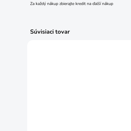
Za každý nákup zbierajte kredit na ďalší nákup
Súvisiaci tovar
SKLADOM
CELLFAST Hadica na
CEL
mikrozávlahu 7,5m
mik
€15,99
€2