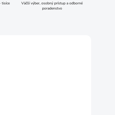
tisíce
Väčší výber, osobný prístup a odborné
poradenstvo
ADOM
ČAKÁME NASKLADNENIE
ákom
BAUPRO Hadica pretkávaná
2
premium 1" 25m 6 vrstiev
€62,49