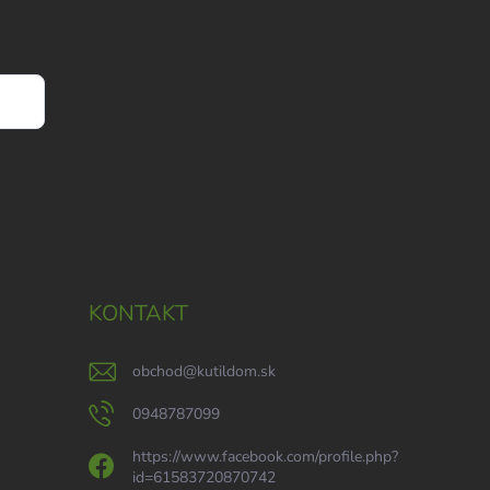
KONTAKT
obchod
@
kutildom.sk
0948787099
https://www.facebook.com/profile.php?
id=61583720870742