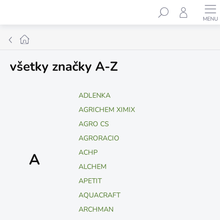
Prejsť
Hľadať
na
obsah
Domov
všetky značky A-Z
ADLENKA
AGRICHEM XIMIX
AGRO CS
AGRORACIO
ACHP
A
ALCHEM
APETIT
AQUACRAFT
ARCHMAN