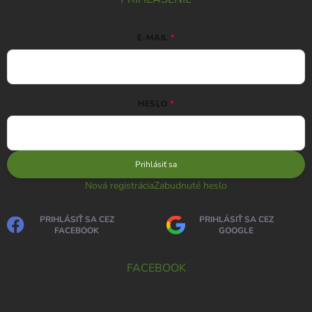
E-MAIL
HESLO
Prihlásiť sa
Nová registrácia
Zabudnuté heslo
PRIHLÁSIŤ SA CEZ
PRIHLÁSIŤ SA CEZ
FACEBOOK
GOOGLE
FACEBOOK