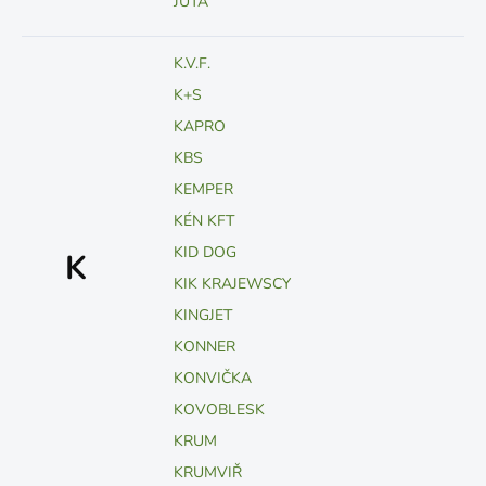
JUTA
K.V.F.
K+S
KAPRO
KBS
KEMPER
KÉN KFT
KID DOG
K
KIK KRAJEWSCY
KINGJET
KONNER
KONVIČKA
KOVOBLESK
KRUM
KRUMVIŘ