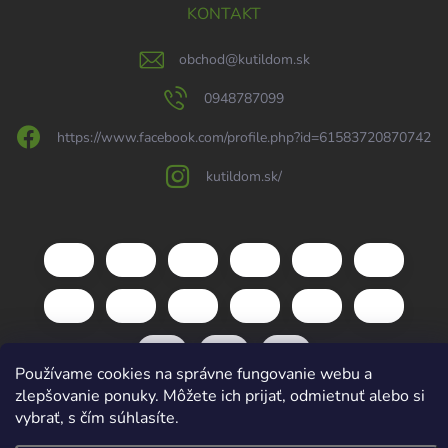
KONTAKT
obchod
@
kutildom.sk
0948787099
https://www.facebook.com/profile.php?id=61583720870742
kutildom.sk/
Používame cookies na správne fungovanie webu a
zlepšovanie ponuky. Môžete ich prijať, odmietnuť alebo si
vybrať, s čím súhlasíte.
Copyright 2026
kutildom.sk
. Všetky práva vyhradené.
Upraviť nastavenie
cookies