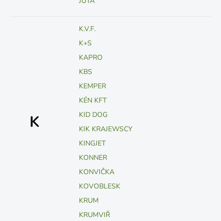
JUTA
K.V.F.
K+S
KAPRO
KBS
KEMPER
KÉN KFT
KID DOG
K
KIK KRAJEWSCY
KINGJET
KONNER
KONVIČKA
KOVOBLESK
KRUM
KRUMVIŘ