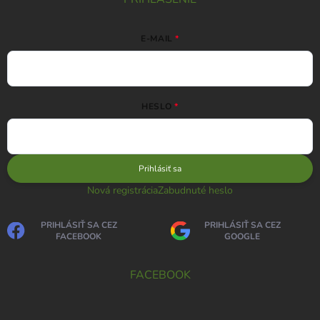
E-MAIL
HESLO
Prihlásiť sa
Nová registrácia
Zabudnuté heslo
PRIHLÁSIŤ SA CEZ
PRIHLÁSIŤ SA CEZ
FACEBOOK
GOOGLE
FACEBOOK