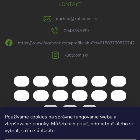
KONTAKT
obchod
@
kutildom.sk
0948787099
https://www.facebook.com/profile.php?id=61583720870742
kutildom.sk/
Používame cookies na správne fungovanie webu a
zlepšovanie ponuky. Môžete ich prijať, odmietnuť alebo si
vybrať, s čím súhlasíte.
Copyright 2026
kutildom.sk
. Všetky práva vyhradené.
Upraviť nastavenie
cookies