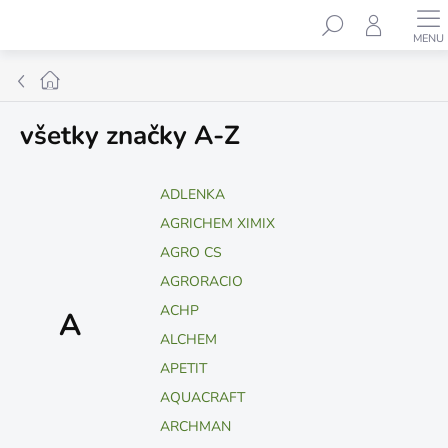
Prejsť
Hľadať
na
obsah
Domov
všetky značky A-Z
ADLENKA
AGRICHEM XIMIX
AGRO CS
AGRORACIO
ACHP
A
ALCHEM
APETIT
AQUACRAFT
ARCHMAN