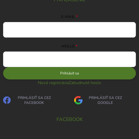
E-MAIL
HESLO
Prihlásiť sa
Nová registrácia
Zabudnuté heslo
PRIHLÁSIŤ SA CEZ
PRIHLÁSIŤ SA CEZ
FACEBOOK
GOOGLE
FACEBOOK