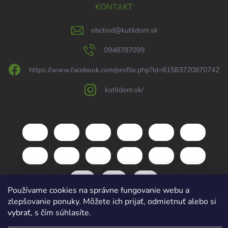
KONTAKT
obchod
@
kutildom.sk
0948787099
https://www.facebook.com/profile.php?id=61583720870742
kutildom.sk/
Používame cookies na správne fungovanie webu a
zlepšovanie ponuky. Môžete ich prijať, odmietnuť alebo si
vybrať, s čím súhlasíte.
Copyright 2026
kutildom.sk
. Všetky práva vyhradené.
Upraviť nastavenie
cookies