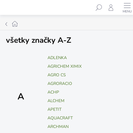
Prejsť
Hľadať
na
obsah
Domov
všetky značky A-Z
ADLENKA
AGRICHEM XIMIX
AGRO CS
AGRORACIO
ACHP
A
ALCHEM
APETIT
AQUACRAFT
ARCHMAN