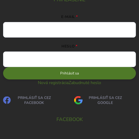
E-MAIL
HESLO
Prihlásiť sa
Nová registrácia
Zabudnuté heslo
PRIHLÁSIŤ SA CEZ
PRIHLÁSIŤ SA CEZ
FACEBOOK
GOOGLE
FACEBOOK