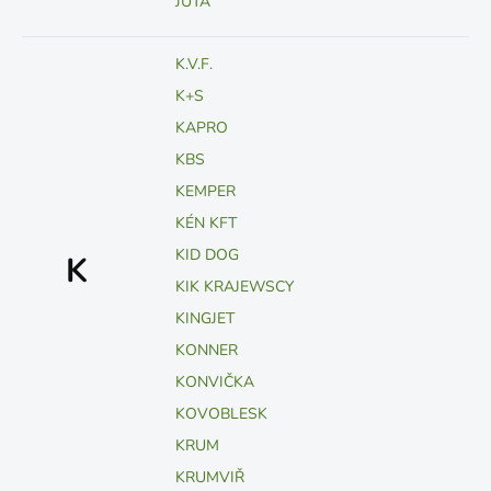
JUTA
K.V.F.
K+S
KAPRO
KBS
KEMPER
KÉN KFT
KID DOG
K
KIK KRAJEWSCY
KINGJET
KONNER
KONVIČKA
KOVOBLESK
KRUM
KRUMVIŘ