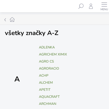
Prejsť
Hľadať
na
obsah
Domov
všetky značky A-Z
ADLENKA
AGRICHEM XIMIX
AGRO CS
AGRORACIO
ACHP
A
ALCHEM
APETIT
AQUACRAFT
ARCHMAN