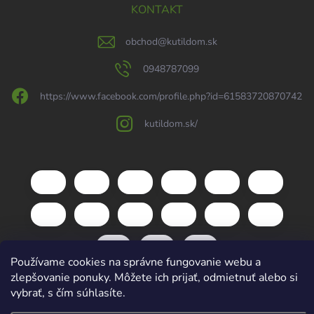
KONTAKT
obchod
@
kutildom.sk
0948787099
https://www.facebook.com/profile.php?id=61583720870742
kutildom.sk/
Používame cookies na správne fungovanie webu a
zlepšovanie ponuky. Môžete ich prijať, odmietnuť alebo si
vybrať, s čím súhlasíte.
Copyright 2026
kutildom.sk
. Všetky práva vyhradené.
Upraviť nastavenie
cookies