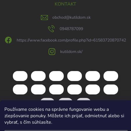
KONTAKT
obchod
@
kutildom.sk
0948787099
https://www.facebook.com/profile.php?id=61583720870742
kutildom.sk/
Používame cookies na správne fungovanie webu a
zlepšovanie ponuky. Môžete ich prijať, odmietnuť alebo si
vybrať, s čím súhlasíte.
Copyright 2026
kutildom.sk
. Všetky práva vyhradené.
Upraviť nastavenie
cookies