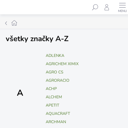
Prejsť
Hľadať
na
obsah
Domov
všetky značky A-Z
ADLENKA
AGRICHEM XIMIX
AGRO CS
AGRORACIO
ACHP
A
ALCHEM
APETIT
AQUACRAFT
ARCHMAN