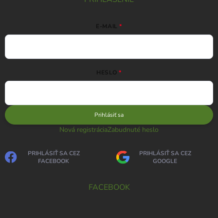
E-MAIL
HESLO
Prihlásiť sa
Nová registrácia
Zabudnuté heslo
PRIHLÁSIŤ SA CEZ
PRIHLÁSIŤ SA CEZ
FACEBOOK
GOOGLE
FACEBOOK