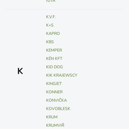
JUTA
K.V.F.
K+S
KAPRO
KBS
KEMPER
KÉN KFT
KID DOG
K
KIK KRAJEWSCY
KINGJET
KONNER
KONVIČKA
KOVOBLESK
KRUM
KRUMVIŘ