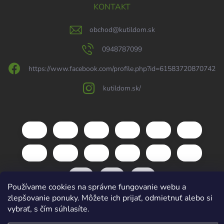
KONTAKT
obchod
@
kutildom.sk
0948787099
https://www.facebook.com/profile.php?id=61583720870742
kutildom.sk/
Používame cookies na správne fungovanie webu a
zlepšovanie ponuky. Môžete ich prijať, odmietnuť alebo si
vybrať, s čím súhlasíte.
Copyright 2026
kutildom.sk
. Všetky práva vyhradené.
Upraviť nastavenie
cookies