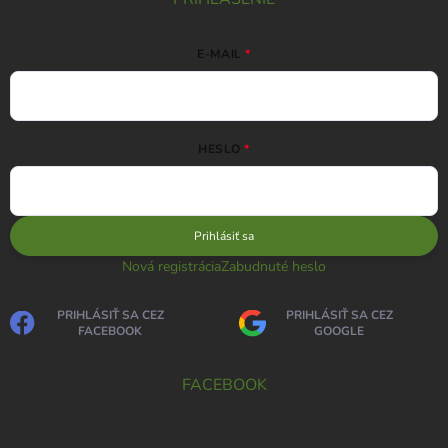
E-MAIL
HESLO
Prihlásiť sa
Nová registrácia
Zabudnuté heslo
PRIHLÁSIŤ SA CEZ
PRIHLÁSIŤ SA CEZ
FACEBOOK
GOOGLE
FACEBOOK