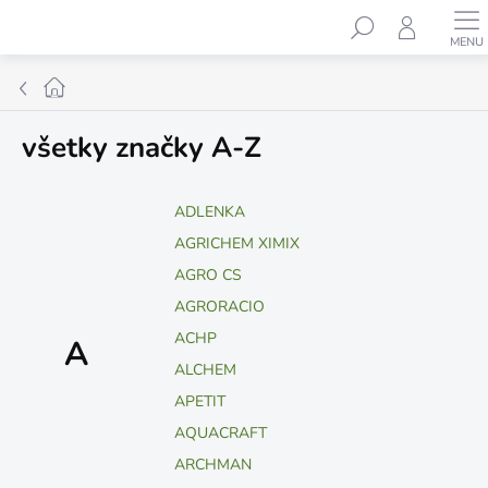
Prejsť
Hľadať
na
obsah
Domov
všetky značky A-Z
ADLENKA
AGRICHEM XIMIX
AGRO CS
AGRORACIO
ACHP
A
ALCHEM
APETIT
AQUACRAFT
ARCHMAN