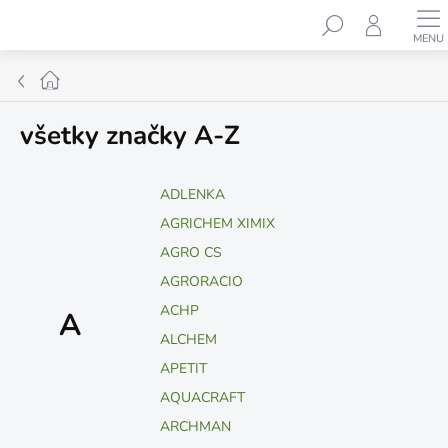
Prejsť
Hľadať
na
obsah
Domov
všetky značky A-Z
ADLENKA
AGRICHEM XIMIX
AGRO CS
AGRORACIO
ACHP
A
ALCHEM
APETIT
AQUACRAFT
ARCHMAN