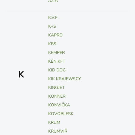
JUTA
K.V.F.
K+S
KAPRO
KBS
KEMPER
KÉN KFT
KID DOG
K
KIK KRAJEWSCY
KINGJET
KONNER
KONVIČKA
KOVOBLESK
KRUM
KRUMVIŘ