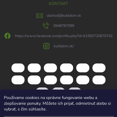
KONTAKT
obchod
@
kutildom.sk
0948787099
https://www.facebook.com/profile.php?id=61583720870742
kutildom.sk/
Používame cookies na správne fungovanie webu a
zlepšovanie ponuky. Môžete ich prijať, odmietnuť alebo si
vybrať, s čím súhlasíte.
Copyright 2026
kutildom.sk
. Všetky práva vyhradené.
Upraviť nastavenie
cookies