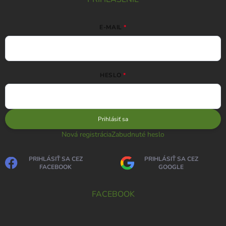
E-MAIL
HESLO
Prihlásiť sa
Nová registrácia
Zabudnuté heslo
PRIHLÁSIŤ SA CEZ
PRIHLÁSIŤ SA CEZ
FACEBOOK
GOOGLE
FACEBOOK