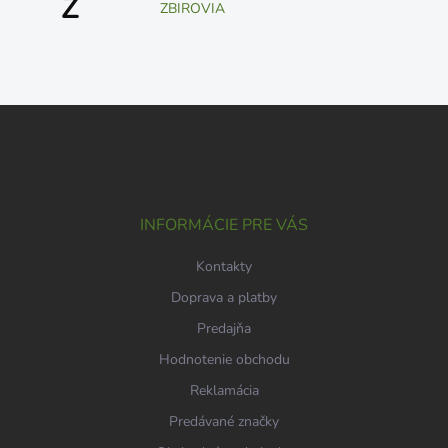
Z
ZBIROVIA
Z
á
p
ä
t
i
INFORMÁCIE PRE VÁS
e
Kontakty
Doprava a platby
Predajňa
Hodnotenie obchodu
Reklamácia
Predávané značky