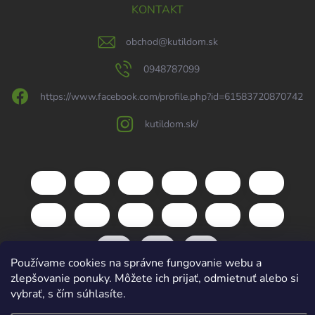
KONTAKT
obchod
@
kutildom.sk
0948787099
https://www.facebook.com/profile.php?id=61583720870742
kutildom.sk/
Používame cookies na správne fungovanie webu a
zlepšovanie ponuky. Môžete ich prijať, odmietnuť alebo si
vybrať, s čím súhlasíte.
Copyright 2026
kutildom.sk
. Všetky práva vyhradené.
Upraviť nastavenie
cookies